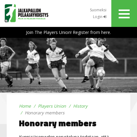
Suomeksi
Login
Join The Players Union! Register from here.
Home
Players Union
History
Honorary members
Honorary members
Kunniajäsenyyden perusteluna todetaan, että