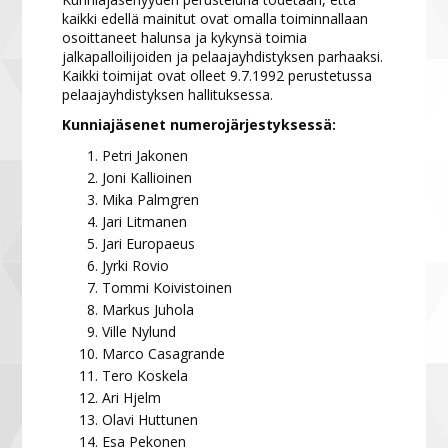
kaikki edellä mainitut ovat omalla toiminnallaan
osoittaneet halunsa ja kykynsä toimia
jalkapalloilijoiden ja pelaajayhdistyksen parhaaksi.
Kaikki toimijat ovat olleet 9.7.1992 perustetussa
pelaajayhdistyksen hallituksessa.
Kunniajäsenet numerojärjestyksessä:
Petri Jakonen
Joni Kallioinen
Mika Palmgren
Jari Litmanen
Jari Europaeus
Jyrki Rovio
Tommi Koivistoinen
Markus Juhola
Ville Nylund
Marco Casagrande
Tero Koskela
Ari Hjelm
Olavi Huttunen
Esa Pekonen