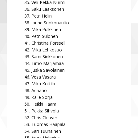
Veli-Pekka Nurmi
Saku Laaksonen
Petri Helin
Janne Suokonautio
Mika Pulkkinen
Petri Sulonen
Christina Forssell
Mika Lehkosuo
Sami Sinkkonen
Timo Marjamaa
Juska Savolainen
Vesa Vasara
Mika Kottila
Adriano
Kalle Sorja
Heikki Haara
Pekka Sihvola
Chris Cleaver
Tuomas Haapala
Sari Tuunainen
Anna Helenius