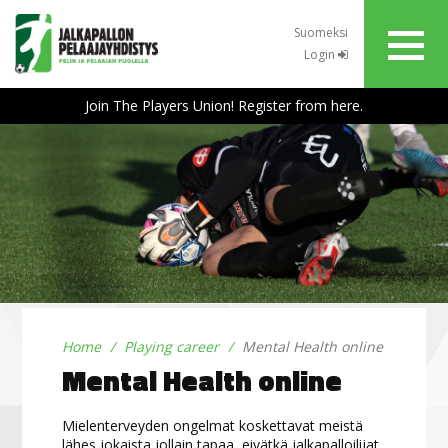
Suomeksi
Login
Join The Players Union! Register from here.
Home
Playing career
Mental Health online
Mental Health online
Mielenterveyden ongelmat koskettavat meistä
lähes jokaista jollain tapaa, eivätkä jalkapalloilijat