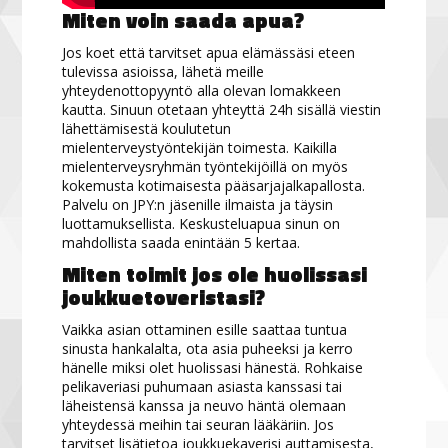
Miten voin saada apua?
Jos koet että tarvitset apua elämässäsi eteen
tulevissa asioissa, lähetä meille
yhteydenottopyyntö alla olevan lomakkeen
kautta. Sinuun otetaan yhteyttä 24h sisällä viestin
lähettämisestä koulutetun
mielenterveystyöntekijän toimesta. Kaikilla
mielenterveysryhmän työntekijöillä on myös
kokemusta kotimaisesta pääsarjajalkapallosta.
Palvelu on JPY:n jäsenille ilmaista ja täysin
luottamuksellista. Keskusteluapua sinun on
mahdollista saada enintään 5 kertaa.
Miten toimit jos ole huolissasi
joukkuetoveristasi?
Vaikka asian ottaminen esille saattaa tuntua
sinusta hankalalta, ota asia puheeksi ja kerro
hänelle miksi olet huolissasi hänestä. Rohkaise
pelikaveriasi puhumaan asiasta kanssasi tai
läheistensä kanssa ja neuvo häntä olemaan
yhteydessä meihin tai seuran lääkäriin. Jos
tarvitset lisätietoa joukkuekaverisi auttamisesta,