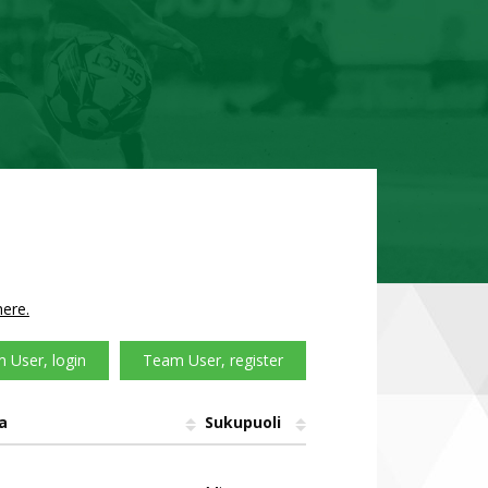
here.
 User, login
Team User, register
a
Sukupuoli