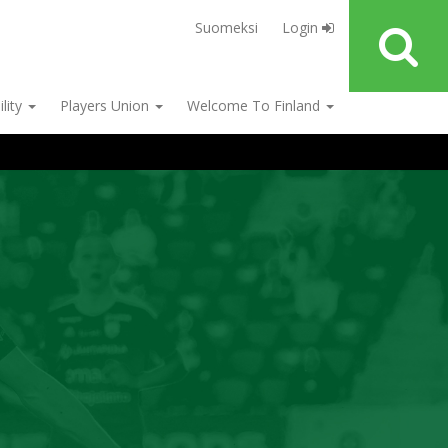
Suomeksi
Login
ility
Players Union
Welcome To Finland