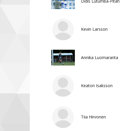
Didis Lutumba-Pitah
Kevin Larsson
Annika Luomaranta
Keaton Isaksson
Tiia Hirvonen