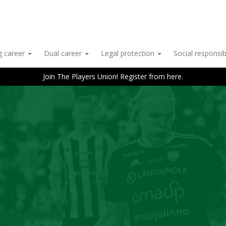
g career
Dual career
Legal protection
Social responsib
Join The Players Union! Register from here.