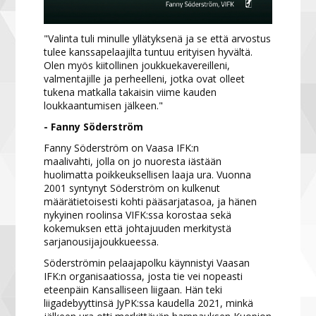
"Valinta tuli minulle yllätyksenä ja se että arvostus
tulee kanssapelaajilta tuntuu erityisen hyvältä.
Olen myös kiitollinen joukkuekavereilleni,
valmentajille ja perheelleni, jotka ovat olleet
tukena matkalla takaisin viime kauden
loukkaantumisen jälkeen."
- Fanny Söderström
Fanny Söderström on Vaasa IFK:n
maalivahti, jolla on jo nuoresta iästään
huolimatta poikkeuksellisen laaja ura. Vuonna
2001 syntynyt Söderström on kulkenut
määrätietoisesti kohti pääsarjatasoa, ja hänen
nykyinen roolinsa VIFK:ssa korostaa sekä
kokemuksen että johtajuuden merkitystä
sarjanousijajoukkueessa.
Söderströmin pelaajapolku käynnistyi Vaasan
IFK:n organisaatiossa, josta tie vei nopeasti
eteenpäin Kansalliseen liigaan. Hän teki
liigadebyyttinsä JyPK:ssa kaudella 2021, minkä