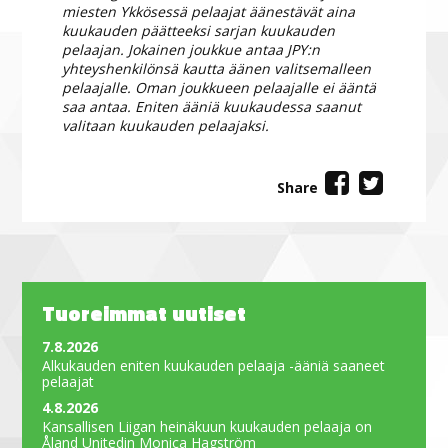
miesten Ykkösessä pelaajat äänestävät aina
kuukauden päätteeksi sarjan kuukauden
pelaajan. Jokainen joukkue antaa JPY:n
yhteyshenkilönsä kautta äänen valitsemalleen
pelaajalle. Oman joukkueen pelaajalle ei ääntä
saa antaa. Eniten ääniä kuukaudessa saanut
valitaan kuukauden pelaajaksi.
Share
Tuoreimmat uutiset
7.8.2026
Alkukauden eniten kuukauden pelaaja -ääniä saaneet
pelaajat
4.8.2026
Kansallisen Liigan heinäkuun kuukauden pelaaja on
Åland Unitedin Monica Hagström