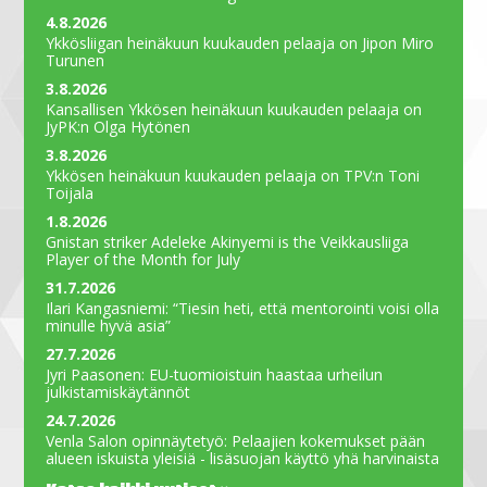
4.8.2026
Ykkösliigan heinäkuun kuukauden pelaaja on Jipon Miro
Turunen
3.8.2026
Kansallisen Ykkösen heinäkuun kuukauden pelaaja on
JyPK:n Olga Hytönen
3.8.2026
Ykkösen heinäkuun kuukauden pelaaja on TPV:n Toni
Toijala
1.8.2026
Gnistan striker Adeleke Akinyemi is the Veikkausliiga
Player of the Month for July
31.7.2026
Ilari Kangasniemi: “Tiesin heti, että mentorointi voisi olla
minulle hyvä asia”
27.7.2026
Jyri Paasonen: EU-tuomioistuin haastaa urheilun
julkistamiskäytännöt
24.7.2026
Venla Salon opinnäytetyö: Pelaajien kokemukset pään
alueen iskuista yleisiä - lisäsuojan käyttö yhä harvinaista