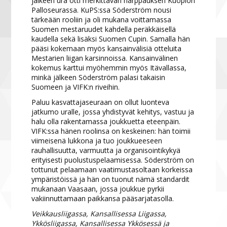
jälkeen ura otti merkittävän harppauksen Kuopion
Palloseurassa. KuPS:ssa Söderström nousi
tärkeään rooliin ja oli mukana voittamassa
Suomen mestaruudet kahdella peräkkäisellä
kaudella sekä lisäksi Suomen Cupin. Samalla hän
pääsi kokemaan myös kansainvälisiä otteluita
Mestarien liigan karsinnoissa. Kansainvälinen
kokemus karttui myöhemmin myös Itävallassa,
minkä jälkeen Söderström palasi takaisin
Suomeen ja VIFK:n riveihin.
Paluu kasvattajaseuraan on ollut luonteva
jatkumo uralle, jossa yhdistyvät kehitys, vastuu ja
halu olla rakentamassa joukkuetta eteenpäin.
VIFK:ssa hänen roolinsa on keskeinen: hän toimii
viimeisenä lukkona ja tuo joukkueeseen
rauhallisuutta, varmuutta ja organisointikykyä
erityisesti puolustuspelaamisessa. Söderström on
tottunut pelaamaan vaatimustasoltaan korkeissa
ympäristöissä ja hän on tuonut nämä standardit
mukanaan Vaasaan, jossa joukkue pyrkii
vakiinnuttamaan paikkansa pääsarjatasolla.
Veikkausliigassa, Kansallisessa Liigassa,
Ykkösliigassa, Kansallisessa Ykkösessä ja