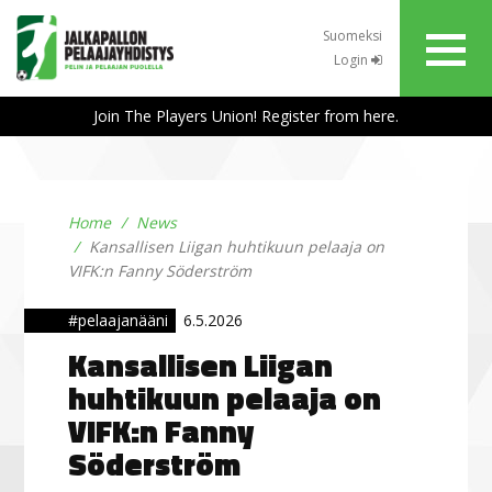
Suomeksi
Login
Join The Players Union! Register from here.
Home
News
Kansallisen Liigan huhtikuun pelaaja on
VIFK:n Fanny Söderström
#pelaajanääni
6.5.2026
Kansallisen Liigan
huhtikuun pelaaja on
VIFK:n Fanny
Söderström