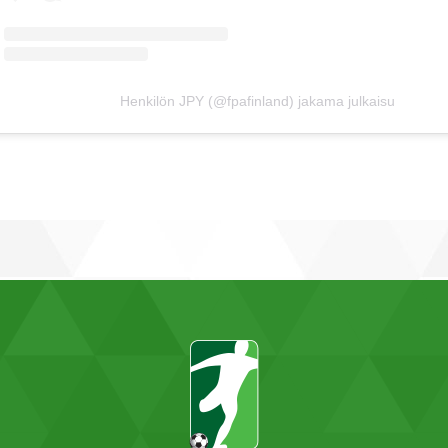
Henkilön JPY (@fpafinland) jakama julkaisu