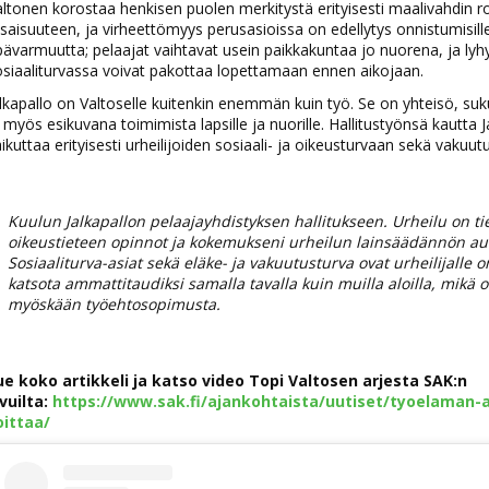
ltonen korostaa henkisen puolen merkitystä erityisesti maalivahdin r
saisuuteen, ja virheettömyys perusasioissa on edellytys onnistumisi
ävarmuutta; pelaajat vaihtavat usein paikkakuntaa jo nuorena, ja lyh
siaaliturvassa voivat pakottaa lopettamaan ennen aikojaan.
lkapallo on Valtoselle kuitenkin enemmän kuin työ. Se on yhteisö, sukupo
 myös esikuvana toimimista lapsille ja nuorille. Hallitustyönsä kautta
ikuttaa erityisesti urheilijoiden sosiaali- ja oikeusturvaan sekä vakuutu
Kuulun Jalkapallon pelaajayhdistyksen hallitukseen. Urheilu on tiety
oikeustieteen opinnot ja kokemukseni urheilun lainsäädännön aukoi
Sosiaaliturva-asiat sekä eläke- ja vakuutusturva ovat urheilijalle
katsota ammattitaudiksi samalla tavalla kuin muilla aloilla, mikä o
myöskään työehtosopimusta.
ue koko artikkeli ja katso video Topi Valtosen arjesta SAK:n
ivuilta:
https://www.sak.fi/ajankohtaista/uutiset/tyoelaman-a
oittaa/