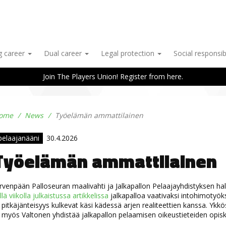
g career
Dual career
Legal protection
Social responsib
Join The Players Union! Register from here.
ome
News
Työelämän ammattilainen
pelaajanääni
30.4.2026
Työelämän ammattilainen
rvenpään Palloseuran maalivahti ja Jalkapallon Pelaajayhdistyksen ha
llä viikolla julkaistussa artikkelissa
jalkapalloa vaativaksi intohimotyöks
 pitkäjänteisyys kulkevat käsi kädessä arjen realiteettien kanssa. Ykk
 myös Valtonen yhdistää jalkapallon pelaamisen oikeustieteiden opis