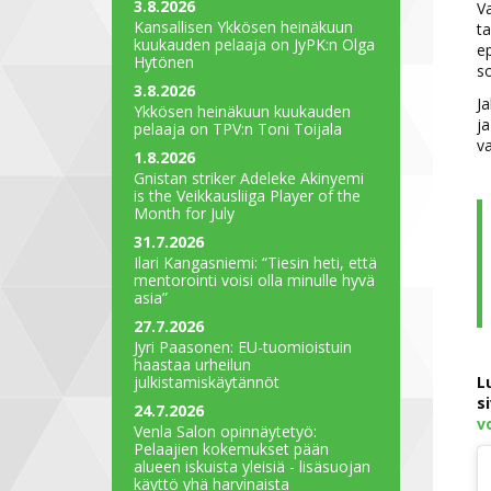
3.8.2026
Va
Kansallisen Ykkösen heinäkuun
ta
kuukauden pelaaja on JyPK:n Olga
ep
Hytönen
so
3.8.2026
Ja
Ykkösen heinäkuun kuukauden
ja
pelaaja on TPV:n Toni Toijala
va
1.8.2026
Gnistan striker Adeleke Akinyemi
is the Veikkausliiga Player of the
Month for July
31.7.2026
Ilari Kangasniemi: “Tiesin heti, että
mentorointi voisi olla minulle hyvä
asia”
27.7.2026
Jyri Paasonen: EU-tuomioistuin
haastaa urheilun
julkistamiskäytännöt
L
s
24.7.2026
v
Venla Salon opinnäytetyö:
Pelaajien kokemukset pään
alueen iskuista yleisiä - lisäsuojan
käyttö yhä harvinaista