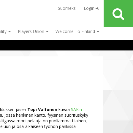
Suomeksi
Login
ility
Players Union
Welcome To Finland
llituksen jäsen
Topi Valtonen
kuvaa
SAK:n
i, jossa henkinen kantti, fyysinen suorituskyky
ösliigassa moni pelaaja on puoliammattilainen,
keluun ja osa-aikaiseen työhön pankissa.