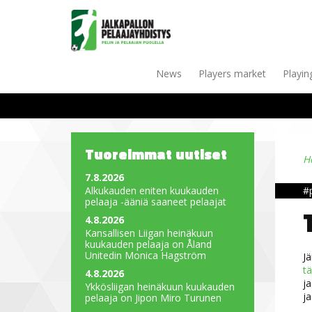
News
Players market
Playin
Tuoreimmat uutiset
H
7.8.2026
Alkukauden eniten kuukauden
#
pelaaja -ääniä saaneet pelaajat
4.8.2026
Kansallisen Liigan heinäkuun
kuukauden pelaaja on Åland
Unitedin Monica Hagström
Jä
tä
4.8.2026
ja
Ykkösliigan heinäkuun kuukauden
ja
pelaaja on Jipon Miro Turunen