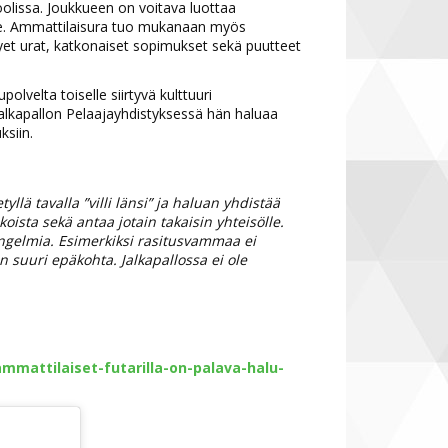
oolissa. Joukkueen on voitava luottaa
lle. Ammattilaisura tuo mukanaan myös
yet urat, katkonaiset sopimukset sekä puutteet
lvelta toiselle siirtyvä kulttuuri
 Jalkapallon Pelaajayhdistyksessä hän haluaa
ksiin.
llä tavalla ”villi länsi” ja haluan yhdistää
sta sekä antaa jotain takaisin yhteisölle.
 ongelmia. Esimerkiksi rasitusvammaa ei
n suuri epäkohta. Jalkapallossa ei ole
mmattilaiset-futarilla-on-palava-halu-