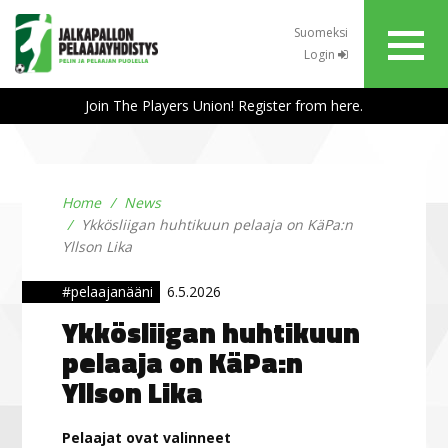
Suomeksi
Login
Join The Players Union! Register from here.
Home
News
Ykkösliigan huhtikuun pelaaja on KäPa:n
Yllson Lika
#pelaajanääni
6.5.2026
Ykkösliigan huhtikuun
pelaaja on KäPa:n
Yllson Lika
Pelaajat ovat valinneet