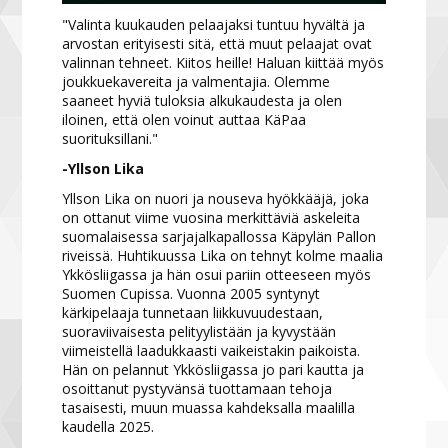
"Valinta kuukauden pelaajaksi tuntuu hyvältä ja
arvostan erityisesti sitä, että muut pelaajat ovat
valinnan tehneet. Kiitos heille! Haluan kiittää myös
joukkuekavereita ja valmentajia. Olemme
saaneet hyviä tuloksia alkukaudesta ja olen
iloinen, että olen voinut auttaa KäPaa
suorituksillani."
-Yllson Lika
Yllson Lika on nuori ja nouseva hyökkääjä, joka
on ottanut viime vuosina merkittäviä askeleita
suomalaisessa sarjajalkapallossa Käpylän Pallon
riveissä. Huhtikuussa Lika on tehnyt kolme maalia
Ykkösliigassa ja hän osui pariin otteeseen myös
Suomen Cupissa. Vuonna 2005 syntynyt
kärkipelaaja tunnetaan liikkuvuudestaan,
suoraviivaisesta pelityylistään ja kyvystään
viimeistellä laadukkaasti vaikeistakin paikoista.
Hän on pelannut Ykkösliigassa jo pari kautta ja
osoittanut pystyvänsä tuottamaan tehoja
tasaisesti, muun muassa kahdeksalla maalilla
kaudella 2025.