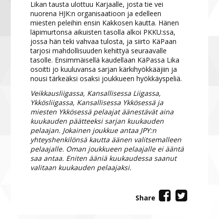
Likan tausta ulottuu Karjaalle, josta tie vei
nuorena HJK:n organisaatioon ja edelleen
miesten peleihin ensin Kakkosen kautta. Hänen
läpimurtonsa aikuisten tasolla alkoi PKKU:ssa,
jossa hän teki vahvaa tulosta, ja siirto KäPaan
tarjosi mahdollisuuden kehittyä seuraavalle
tasolle. Ensimmäisellä kaudellaan KäPassa Lika
osoitti jo kuuluvansa sarjan kärkihyökkääjiin ja
nousi tärkeäksi osaksi joukkueen hyökkäyspeliä.
Veikkausliigassa, Kansallisessa Liigassa,
Ykkösliigassa, Kansallisessa Ykkösessä ja
miesten Ykkösessä pelaajat äänestävät aina
kuukauden päätteeksi sarjan kuukauden
pelaajan. Jokainen joukkue antaa JPY:n
yhteyshenkilönsä kautta äänen valitsemalleen
pelaajalle. Oman joukkueen pelaajalle ei ääntä
saa antaa. Eniten ääniä kuukaudessa saanut
valitaan kuukauden pelaajaksi.
Share