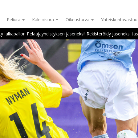
Peliura
Kaksoisura
Oikeusturva
Yhteiskuntavastu
ity Jalkapallon Pelaajayhdistyksen jäseneksi! Rekisteröidy jäseneksi täs