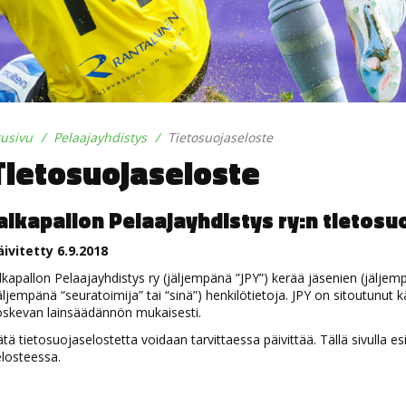
tusivu
Pelaajayhdistys
Tietosuojaseloste
Tietosuojaseloste
alkapallon Pelaajayhdistys ry:n tietosu
äivitetty 6.9.2018
lkapallon Pelaajayhdistys ry (jäljempänä ”JPY”) kerää jäsenien (jäljemp
äljempänä “seuratoimija” tai “sinä”) henkilötietoja. JPY on sitoutunut 
oskevan lainsäädännön mukaisesti.
tä tietosuojaselostetta voidaan tarvittaessa päivittää. Tällä sivulla es
losteessa.