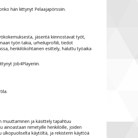
onko hän liittynyt Pelaajapörssiin.
o työkokemuksesta, jäsentä kiinnostavat työt,
n työn takia, urheiluprofiili, tiedot
ssa, henkilökohtainen esittely, haluttu työaika
ttynyt Job4Playeriin.
ila.
en muuttaminen ja käsittely tapahtuu
u ainoastaan nimetyille henkilöille, joiden
u ulkopuoliselta käytöltä, ja rekisterin käyttöä