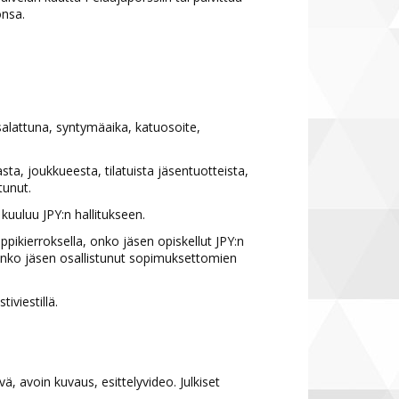
onsa.
alattuna, syntymäaika, katuosoite,
asta, joukkueesta, tilatuista jäsentuotteista,
tunut.
 kuuluu JPY:n hallitukseen.
ppikierroksella, onko jäsen opiskellut JPY:n
 onko jäsen osallistunut sopimuksettomien
iviestillä.
, avoin kuvaus, esittelyvideo. Julkiset