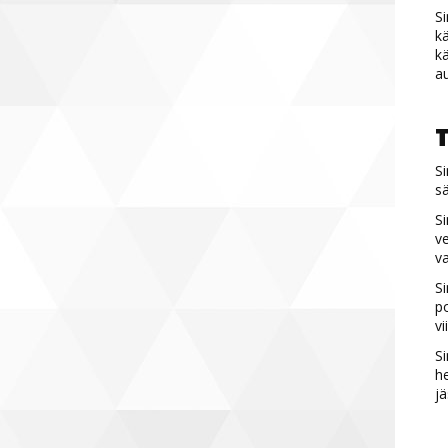
Si
kä
kä
au
T
Si
sä
Si
ve
v
Si
po
vi
Si
he
jä