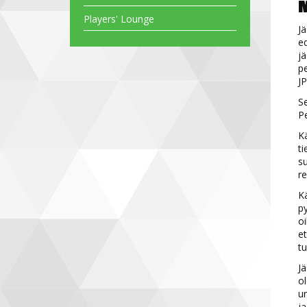
M
Players' Lounge
Jä
ed
jä
pe
JP
Se
Pe
Kä
ti
su
re
K
py
oi
et
tu
Jä
ol
ur
ja