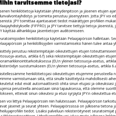
ihin tarvitsemme tietojasi?
senen henkilötietoja käytetään yhteydenpitoon ja jäsenen etujen ajami
unvalvontayhdistys ja toiminta perustuu jäsenyyteen. Jotta JPY voi edust
senistä. JPY toimittaa ajantasaiset tiedot määrättyjen profiilien mukai
laajayhdistykselle (FIFPRO) ja JPY tarvitsee tiettyjä tietoja jäsenistä,
Y käyttää alihankkijaa jäsentietojen auditoimiseen.
uratoimijoiden henkilötietoja käytetään Pelaajapörssin hallintaan. Seu
laajapörssiin ja henkilöllisyyden varmistamiseksi hänen tulee antaa y
sittely perustuu rekisterinpitäjän oikeutettujen etujen toteuttamisee
etosuoja-asetus, artikla 6.f) sekä rekisterinpitäjän oikeutettujen etuj
oramarkkinointitarkoituksessa (EU:n yleinen tietosuoja-asetus, artikla
kisteröidyn suostumukseen (EU:n yleinen tietosuoja-asetus, artikla 6.a
äsitellessämme henkilötietojasi oikeutettujen etujemme perusteella
rimme varmistumaan siitä, että sinulle käsittelystä mahdollisesti aih
keutetut edut eivät automaattisesti ohita sinun etujasi ja oikeuksiasi j
ujensa perusteella ainoastaan siinä tapauksessa, että olemme suorit
lokseen, etteivät sinun oikeutesi ja etusi syrjäytä JPY:n oikeutettua et
sen voi liittyä Pelaajapörssiin niin halutessaan. Pelaajapörssin tarko
evat jäsenet ja seurat yhteen. Pelaajapörssissä on julkisena tietona
heilujaprofiilin tiedot. Lisäksi palveluun rekisteröityneet seuratoim
 sähköpostiosoitteen. Urheilijaprofiilin voi jakaa myös julkisena linkki