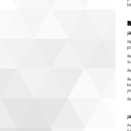
ti
M
J
Ni
po
Re
su
Re
Re
ka
j
Re
Jä
Pe
Sc