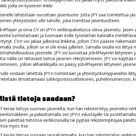
ikki joilla on kyseinen linkki.
senelle lähetetään vuosittain jäsentuote. Jotta JPY saa toimitettua jä
senen yhteystiedot sille taholle, joka toimittaa jäsentuotteen.
b4Player ja oma CV on JPY:n verkkopalvelussa oleva jäsenetu. Jäsen v
sentä tunnistamaan ja tuomaan esille työelämän kannalta merkittävä
rtynyt. CV:n voi jakaa julkisena linkkinä, jolloin CV:n pääsee näkemään ka
malla sivulla, jolloin se ei ole enää julkinen. Samalla sivulla voi liittyä
ömahdollisuuksia jäsenelle. JPY voi luovuttaa Job4Playeriin liittyneen jä
tta näillä on riittävästi tietoa jäsenen rekrytoimiseen. JPY voi käyttä
simiseen, jolloin alihankkijalla on pääsy Job4Playeriin liittyneen jäsene
nulle voidaan lähettää JPY:n toimintaan ja yhteistyökumppaneihin liittyv
hetetään ilmoittamaasi sähköpostiosoitteeseen, puhelinnumeroon, kot
istä tietoja saadaan?
Y kerää tietoja suoraan jäseneltä, kun hän rekisteröityy jäseneksi ver
senlomakkeen ja palauttamalla sen JPY:n edustajalle tai postittamalla s
sen päivittää tietonsa verkkosivuilla tai pyytää rekisterinpitäjää päivit
etoa myös itse.
Y kerää tietoja suoraan seuratoimijalta, kun hän rekisteröityy verkkopa