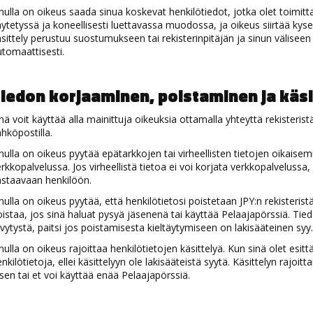
nulla on oikeus saada sinua koskevat henkilötiedot, jotka olet toimittan
ytetyssä ja koneellisesti luettavassa muodossa, ja oikeus siirtää kyseise
sittely perustuu suostumukseen tai rekisterinpitäjän ja sinun väliseen
tomaattisesti.
iedon korjaaminen, poistaminen ja käsi
nä voit käyttää alla mainittuja oikeuksia ottamalla yhteyttä rekisterist
hköpostilla.
nulla on oikeus pyytää epätarkkojen tai virheellisten tietojen oikaisemis
rkkopalvelussa. Jos virheellistä tietoa ei voi korjata verkkopalvelussa,
astaavaan henkilöön.
nulla on oikeus pyytää, että henkilötietosi poistetaan JPY:n rekisteristä
istaa, jos sinä haluat pysyä jäsenenä tai käyttää Pelaajapörssiä. Ti
ivytystä, paitsi jos poistamisesta kieltäytymiseen on lakisääteinen syy.
nulla on oikeus rajoittaa henkilötietojen käsittelyä. Kun sinä olet esit
nkilötietoja, ellei käsittelyyn ole lakisääteistä syytä. Käsittelyn rajoitt
sen tai et voi käyttää enää Pelaajapörssiä.