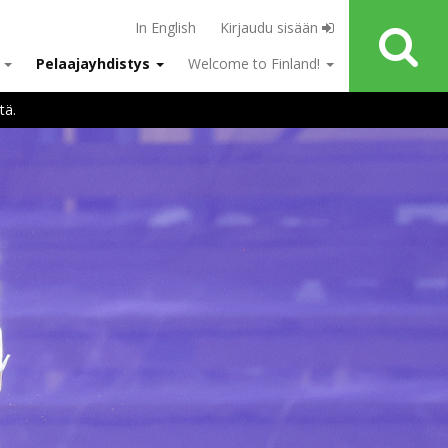
In English
Kirjaudu sisään
u
Pelaajayhdistys
Welcome to Finland!
tä.