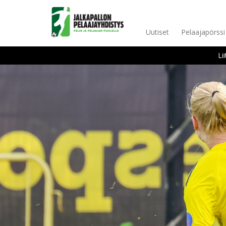
Uutiset
Pelaajapörssi
Li