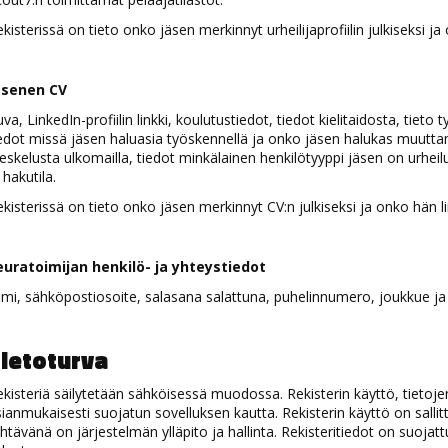
kisterissä on tieto onko jäsen merkinnyt urheilijaprofiilin julkiseksi ja 
äsenen CV
va, LinkedIn-profiilin linkki, koulutustiedot, tiedot kielitaidosta, tiet
edot missä jäsen haluasia työskennellä ja onko jäsen halukas muuttamaa
eskelusta ulkomailla, tiedot minkälainen henkilötyyppi jäsen on urheilu
 hakutila.
kisterissä on tieto onko jäsen merkinnyt CV:n julkiseksi ja onko hän lii
euratoimijan henkilö- ja yhteystiedot
mi, sähköpostiosoite, salasana salattuna, puhelinnumero, joukkue ja t
ietoturva
kisteriä säilytetään sähköisessä muodossa. Rekisterin käyttö, tietoj
ianmukaisesti suojatun sovelluksen kautta. Rekisterin käyttö on sallitt
htävänä on järjestelmän ylläpito ja hallinta. Rekisteritiedot on suojatt