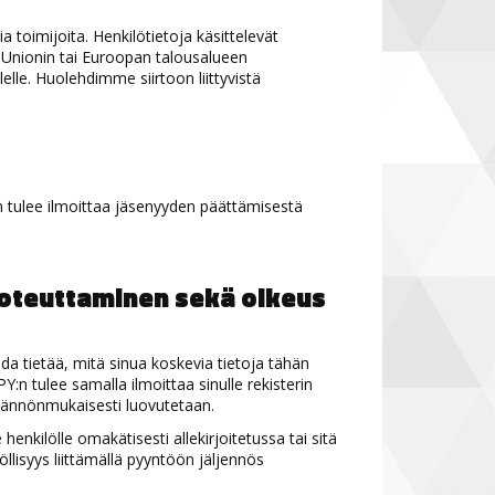
 toimijoita. Henkilötietoja käsittelevät
n Unionin tai Euroopan talousalueen
lelle. Huolehdimme siirtoon liittyvistä
nun tulee ilmoittaa jäsenyyden päättämisestä
toteuttaminen sekä oikeus
ada tietää, mitä sinua koskevia tietoja tähän
JPY:n tulee samalla ilmoittaa sinulle rekisterin
säännönmukaisesti luovutetaan.
henkilölle omakätisesti allekirjoitetussa tai sitä
llisyys liittämällä pyyntöön jäljennös