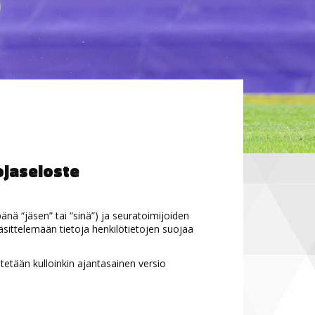
ojaseloste
änä “jäsen” tai “sinä”) ja seuratoimijoiden
käsittelemään tietoja henkilötietojen suojaa
itetään kulloinkin ajantasainen versio