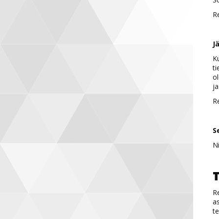
Re
J
Ku
ti
ol
ja
Re
S
Ni
T
Re
as
te