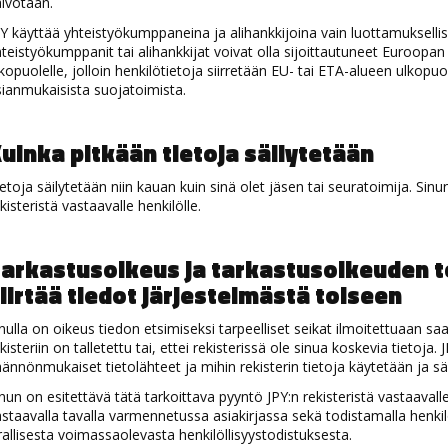
lvotaan.
Y käyttää yhteistyökumppaneina ja alihankkijoina vain luottamuksellisia
teistyökumppanit tai alihankkijat voivat olla sijoittautuneet Euroopa
kopuolelle, jolloin henkilötietoja siirretään EU- tai ETA-alueen ulkopuo
ianmukaisista suojatoimista.
uinka pitkään tietoja säilytetään
etoja säilytetään niin kauan kuin sinä olet jäsen tai seuratoimija. Si
kisteristä vastaavalle henkilölle.
arkastusoikeus ja tarkastusoikeuden 
iirtää tiedot järjestelmästä toiseen
nulla on oikeus tiedon etsimiseksi tarpeelliset seikat ilmoitettuaan sa
kisteriin on talletettu tai, ettei rekisterissä ole sinua koskevia tietoja. 
ännönmukaiset tietolähteet ja mihin rekisterin tietoja käytetään ja 
nun on esitettävä tätä tarkoittava pyyntö JPY:n rekisteristä vastaavalle 
staavalla tavalla varmennetussa asiakirjassa sekä todistamalla henkilö
rallisesta voimassaolevasta henkilöllisyystodistuksesta.