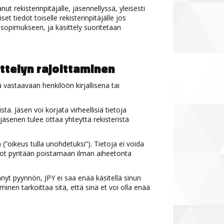
ut rekisterinpitäjälle, jäsennellyssä, yleisesti
t tiedot toiselle rekisterinpitäjälle jos
 sopimukseen, ja käsittely suoritetaan
ttelyn rajoittaminen
ä vastaavaan henkilöön kirjallisena tai
ta. Jäsen voi korjata virheellisiä tietoja
 jäsenen tulee ottaa yhteyttä rekisteristä
 (”oikeus tulla unohdetuksi”). Tietoja ei voida
edot pyritään poistamaan ilman aiheetonta
tänyt pyynnön, JPY ei saa enää käsitellä sinun
aminen tarkoittaa sitä, että sinä et voi olla enää