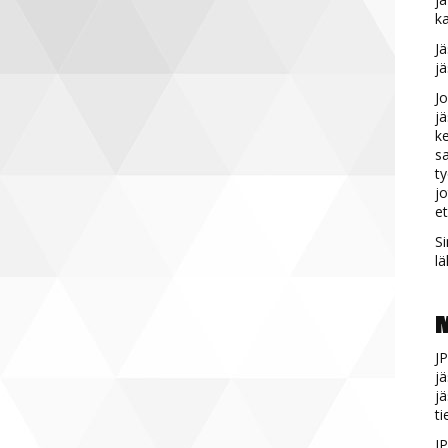
ka
Jä
jä
Jo
jä
ke
sa
ty
jo
et
Si
lä
M
JP
jä
jä
ti
JP