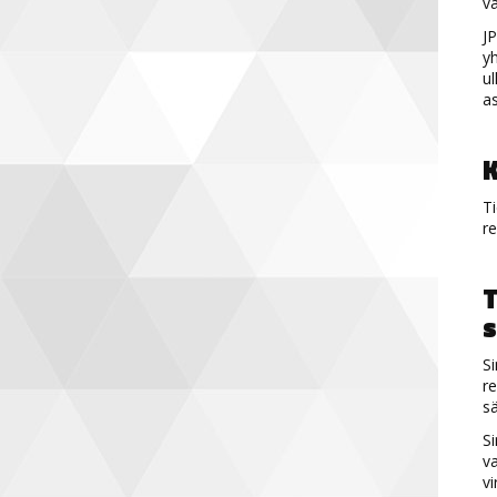
va
JP
yh
ul
as
K
Ti
re
T
s
Si
re
sä
Si
va
vi