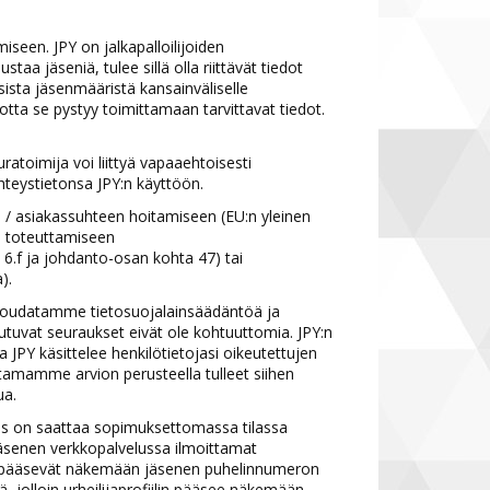
seen. JPY on jalkapalloilijoiden
aa jäseniä, tulee sillä olla riittävät tiedot
sista jäsenmääristä kansainväliselle
 jotta se pystyy toimittamaan tarvittavat tiedot.
ratoimija voi liittyä vapaaehtoisesti
hteystietonsa JPY:n käyttöön.
n / asiakassuhteen hoitamiseen (EU:n yleinen
en toteuttamiseen
 6.f ja johdanto-osan kohta 47) tai
).
 noudatamme tietosuojalainsäädäntöä ja
eutuvat seuraukset eivät ole kohtuuttomia. JPY:n
a JPY käsittelee henkilötietojasi oikeutettujen
tamamme arvion perusteella tulleet siihen
ua.
itus on saattaa sopimuksettomassa tilassa
 jäsenen verkkopalvelussa ilmoittamat
ijat pääsevät näkemään jäsenen puhelinnumeron
nä, jolloin urheilijaprofiilin pääsee näkemään