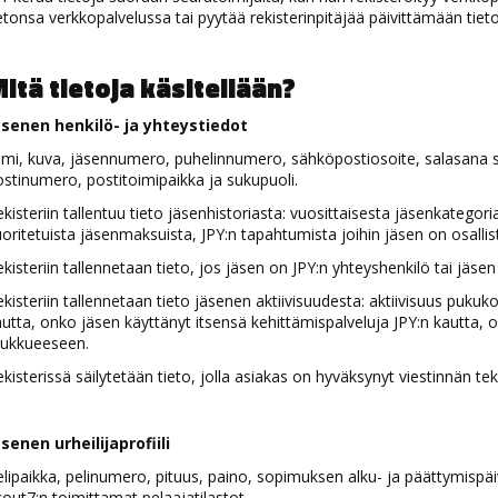
etonsa verkkopalvelussa tai pyytää rekisterinpitäjää päivittämään tiet
itä tietoja käsitellään?
äsenen henkilö- ja yhteystiedot
mi, kuva, jäsennumero, puhelinnumero, sähköpostiosoite, salasana s
stinumero, postitoimipaikka ja sukupuoli.
kisteriin tallentuu tieto jäsenhistoriasta: vuosittaisesta jäsenkategori
oritetuista jäsenmaksuista, JPY:n tapahtumista joihin jäsen on osallis
kisteriin tallennetaan tieto, jos jäsen on JPY:n yhteyshenkilö tai jäsen
kisteriin tallennetaan tieto jäsenen aktiivisuudesta: aktiivisuus pukuko
utta, onko jäsen käyttänyt itsensä kehittämispalveluja JPY:n kautta,
oukkueeseen.
kisterissä säilytetään tieto, jolla asiakas on hyväksynyt viestinnän tekst
senen urheilijaprofiili
lipaikka, pelinumero, pituus, paino, sopimuksen alku- ja päättymispäivä
out7:n toimittamat pelaajatilastot.