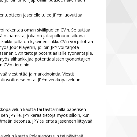
sentuotteen jäsenelle tulee JPY:n luovuttaa
oi rakentaa oman siviilipuolen CV:n. Se auttaa
ä osaamista, joka on jalkapallouran aikana
ikki joilla on kyseinen linkki. CV:n voi piilottaa
 myös Job4Playeriin, jolloin JPY voi tarjota
senen CV:n tietoja potentiaalisille työnantajille,
ä myös alihankkijaa potentiaalisten työnantajien
n CV:n tietoihin.
ää viestintää ja markkinointia. Viestit
iosoitteeseen tai JPY:n verkkopalveluun.
kkopalvelun kautta tai täyttämällä paperisen
en JPY:lle. JPY kerää tietoja myös silloin, kun
tämään tietonsa. JPY tallentaa jäseneen liittyvää
lvelun kautta Pelaajapörssiin tai päivittää