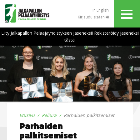
In English
Kirjaudu sisään
Liity Jalkapallon Pelaajayhdistyksen jäseneksi! Rekisteröidy jäseneksi
tästä.
Etusivu
Peliura
Parhaiden palkitsemiset
Parhaiden
palkitsemiset