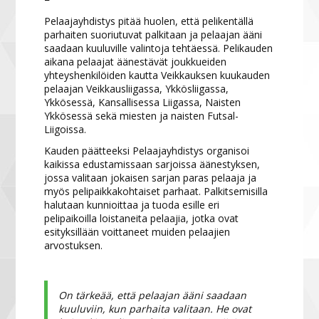
Pelaajayhdistys pitää huolen, että pelikentällä
parhaiten suoriutuvat palkitaan ja pelaajan ääni
saadaan kuuluville valintoja tehtäessä. Pelikauden
aikana pelaajat äänestävät joukkueiden
yhteyshenkilöiden kautta Veikkauksen kuukauden
pelaajan Veikkausliigassa, Ykkösliigassa,
Ykkösessä, Kansallisessa Liigassa, Naisten
Ykkösessä sekä miesten ja naisten Futsal-
Liigoissa.
Kauden päätteeksi Pelaajayhdistys organisoi
kaikissa edustamissaan sarjoissa äänestyksen,
jossa valitaan jokaisen sarjan paras pelaaja ja
myös pelipaikkakohtaiset parhaat. Palkitsemisilla
halutaan kunnioittaa ja tuoda esille eri
pelipaikoilla loistaneita pelaajia, jotka ovat
esityksillään voittaneet muiden pelaajien
arvostuksen.
On tärkeää, että pelaajan ääni saadaan
kuuluviin, kun parhaita valitaan. He ovat