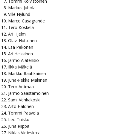
Tommi Koivistoinen
Markus Juhola
Ville Nylund
Marco Casagrande
Tero Koskela
Ari Hjelm
Olavi Huttunen
Esa Pekonen
Ari Heikkinen
Jarmo Alatensiö
Ilkka Mäkelä
Markku Raatikainen
Juha-Pekka Mäkinen
Tero Artimaa
Jarmo Saastamoinen
Sami Vehkakoski
Arto Halonen
Tommi Paavola
Leo Tuisku
Juha Riippa
Niklas Vidjeskog