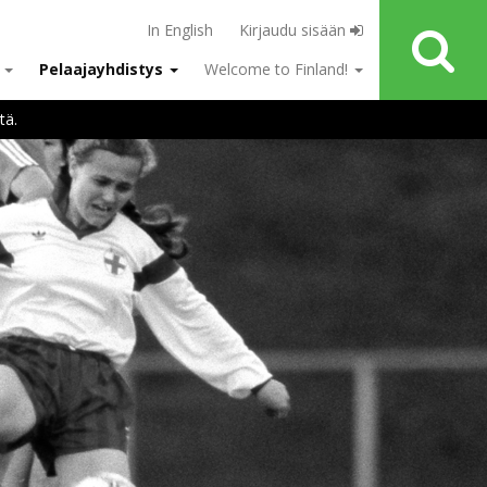
In English
Kirjaudu sisään
u
Pelaajayhdistys
Welcome to Finland!
tä.