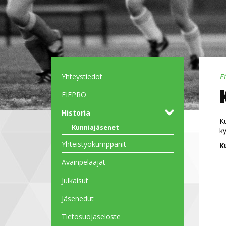
Yhteystiedot
E
FIFPRO
Historia
Ku
Kunniajäsenet
ky
Yhteistyökumppanit
K
Avainpelaajat
Julkaisut
Jäsenedut
Tietosuojaseloste