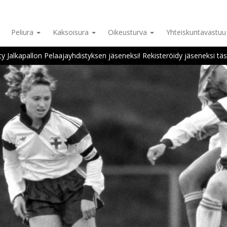
Peliura
Kaksoisura
Oikeusturva
Yhteiskuntavastu
ity Jalkapallon Pelaajayhdistyksen jäseneksi! Rekisteröidy jäseneksi täs