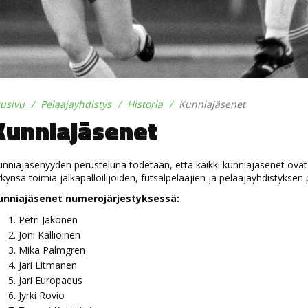
tusivu
Pelaajayhdistys
Historia
Kunniajäsenet
Kunniajäsenet
nniajäsenyyden perusteluna todetaan, että kaikki kunniajäsenet ovat
kynsä toimia jalkapalloilijoiden, futsalpelaajien ja pelaajayhdistyksen
unniajäsenet numerojärjestyksessä:
Petri Jakonen
Joni Kallioinen
Mika Palmgren
Jari Litmanen
Jari Europaeus
Jyrki Rovio