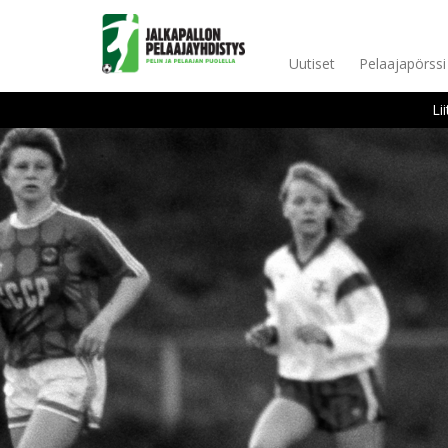
Uutiset
Pelaajapörssi
Li