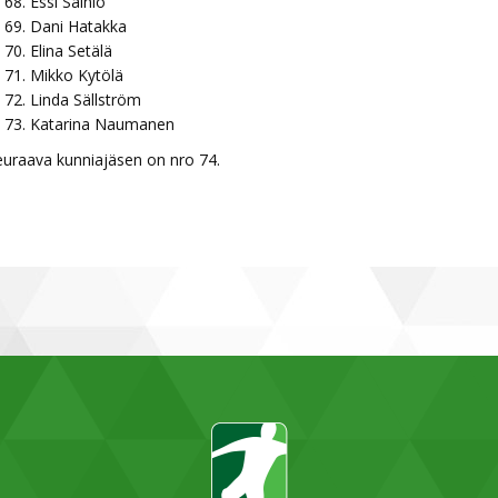
Essi Sainio
Dani Hatakka
Elina Setälä
Mikko Kytölä
Linda Sällström
Katarina Naumanen
euraava kunniajäsen on nro 74.