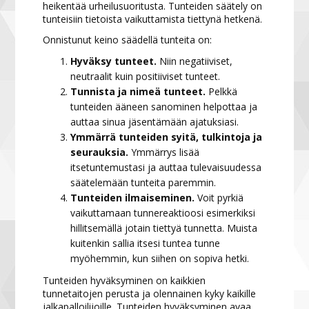
heikentää urheilusuoritusta. Tunteiden säätely on
tunteisiin tietoista vaikuttamista tiettynä hetkenä.
Onnistunut keino säädellä tunteita on:
Hyväksy tunteet.
Niin negatiiviset,
neutraalit kuin positiiviset tunteet.
Tunnista ja nimeä tunteet.
Pelkkä
tunteiden ääneen sanominen helpottaa ja
auttaa sinua jäsentämään ajatuksiasi.
Ymmärrä tunteiden syitä, tulkintoja ja
seurauksia.
Ymmärrys lisää
itsetuntemustasi ja auttaa tulevaisuudessa
säätelemään tunteita paremmin.
Tunteiden ilmaiseminen.
Voit pyrkiä
vaikuttamaan tunnereaktioosi esimerkiksi
hillitsemällä jotain tiettyä tunnetta. Muista
kuitenkin sallia itsesi tuntea tunne
myöhemmin, kun siihen on sopiva hetki.
Tunteiden hyväksyminen on kaikkien
tunnetaitojen perusta ja olennainen kyky kaikille
jalkapalloilijoille. Tunteiden hyväksyminen avaa