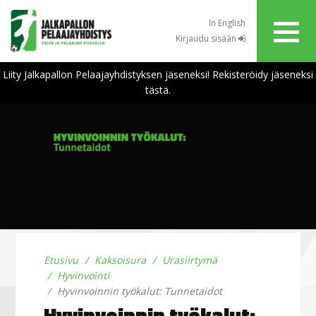
In English
Kirjaudu sisään
Liity Jalkapallon Pelaajayhdistyksen jäseneksi! Rekisteröidy jäseneksi
tästä.
Etusivu
Kaksoisura
Urasiirtymä
Hyvinvointi
Hyvinvoinnin työkalut: Tunnetaidot
Hyvinvoinnin työkalut: