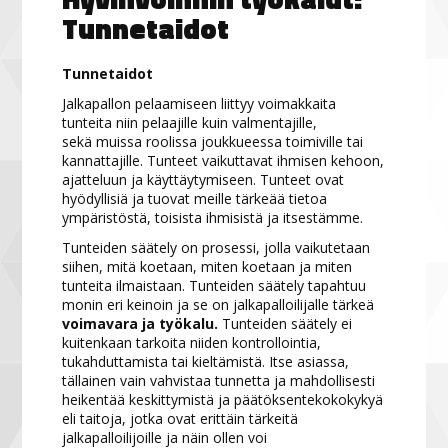
Tunnetaidot
Tunnetaidot
Jalkapallon pelaamiseen liittyy voimakkaita
tunteita niin pelaajille kuin valmentajille,
sekä muissa roolissa joukkueessa toimiville tai
kannattajille. Tunteet vaikuttavat ihmisen kehoon,
ajatteluun ja käyttäytymiseen. Tunteet ovat
hyödyllisiä ja tuovat meille tärkeää tietoa
ympäristöstä, toisista ihmisistä ja itsestämme.
Tunteiden säätely on prosessi, jolla vaikutetaan
siihen, mitä koetaan, miten koetaan ja miten
tunteita ilmaistaan. Tunteiden säätely tapahtuu
monin eri keinoin ja se on jalkapalloilijalle tärkeä
voimavara ja työkalu.
Tunteiden säätely ei
kuitenkaan tarkoita niiden kontrollointia,
tukahduttamista tai kieltämistä. Itse asiassa,
tällainen vain vahvistaa tunnetta ja mahdollisesti
heikentää keskittymistä ja päätöksentekokokykyä
eli taitoja, jotka ovat erittäin tärkeitä
jalkapalloilijoille ja näin ollen voi