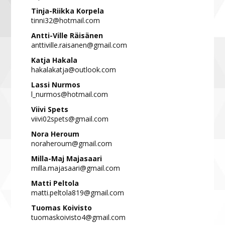
Tinja-Riikka Korpela
tinni32@hotmail.com
Antti-Ville Räisänen
anttiville.raisanen@gmail.com
Katja Hakala
hakalakatja@outlook.com
Lassi Nurmos
l_nurmos@hotmail.com
Viivi Spets
viivi02spets@gmail.com
Nora Heroum
noraheroum@gmail.com
Milla-Maj Majasaari
milla.majasaari@gmail.com
Matti Peltola
matti.peltola819@gmail.com
Tuomas Koivisto
tuomaskoivisto4@gmail.com