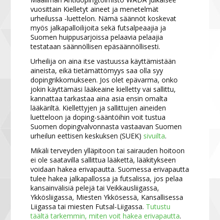
vuosittain Kielletyt aineet ja menetelmät
urheilussa -luettelon. Nämä säännöt koskevat
myös jalkapalloilijoita sekä futsalpeaajia ja
Suomen huippusarjoissa pelaavia pelaajia
testataan säännöllisen epäsäännöllisesti.
Urheilija on aina itse vastuussa käyttämistään
aineista, eikä tietämättömyys saa olla syy
dopingrikkomukseen. Jos olet epävarma, onko
jokin käyttämäsi lääkeaine kielletty vai sallittu,
kannattaa tarkastaa aina asia ensin omalta
lääkäriltä. Kiellettyjen ja sallittujen aineiden
luetteloon ja doping-sääntöihin voit tustua
Suomen dopingvalvonnasta vastaavan Suomen
urheilun eettisen keskuksen (SUEK)
sivuilta
.
Mikäli terveyden ylläpitoon tai sairauden hoitoon
ei ole saatavilla sallittua lääkettä, lääkitykseen
voidaan hakea erivapautta. Suomessa erivapautta
tulee hakea jalkapallossa ja futsalissa, jos pelaa
kansainvälisiä pelejä tai Veikkausliigassa,
Ykkösliigassa, Miesten Ykkösessä, Kansallisessa
Liigassa tai miesten Futsal-Liigassa.
Tutustu
täältä tarkemmin, miten voit hakea erivapautta
.