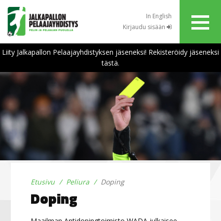
In English
Kirjaudu sisään
Liity Jalkapallon Pelaajayhdistyksen jäseneksi! Rekisteröidy jäseneksi
tästä.
Etusivu
Peliura
Doping
Doping
Maailman Antidopingtoimisto WADA julkaisee