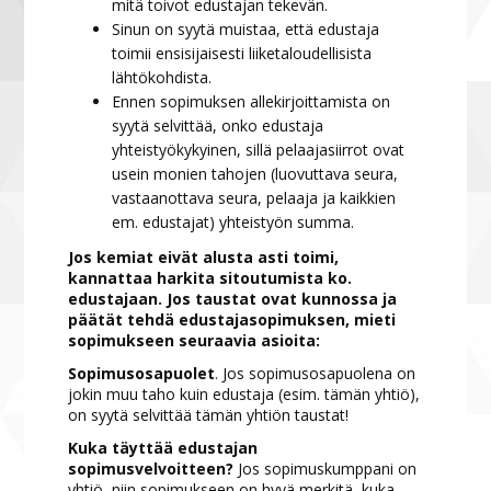
mitä toivot edustajan tekevän.
Sinun on syytä muistaa, että edustaja
toimii ensisijaisesti liiketaloudellisista
lähtökohdista.
Ennen sopimuksen allekirjoittamista on
syytä selvittää, onko edustaja
yhteistyökykyinen, sillä pelaajasiirrot ovat
usein monien tahojen (luovuttava seura,
vastaanottava seura, pelaaja ja kaikkien
em. edustajat) yhteistyön summa.
Jos kemiat eivät alusta asti toimi,
kannattaa harkita sitoutumista ko.
edustajaan. Jos taustat ovat kunnossa ja
päätät tehdä edustajasopimuksen, mieti
sopimukseen seuraavia asioita:
Sopimusosapuolet
. Jos sopimusosapuolena on
jokin muu taho kuin edustaja (esim. tämän yhtiö),
on syytä selvittää tämän yhtiön taustat!
Kuka täyttää edustajan
sopimusvelvoitteen?
Jos sopimuskumppani on
yhtiö, niin sopimukseen on hyvä merkitä, kuka