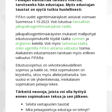
tarvitseeko hän edustajaa. Myös edustajan
taustat on syytä tutkia huolellisesti.
FIFA:n uudet agenttimääräykset astuivat voimaan
Suomessa 1.10.2023. Voit tutustua
Kansallisiin
jalkapalloagenttimääräyksiin täällä.
Jalkapalloagenttimääräysten mukaiset mallipohjat
edustussopimukselle löydät täältä
suomen
ja
englannin
kielellä. Voit myös
tarkastaa täältä,
onko agentilla FIFA:n antama valtuutus
toimia.
Alaikäisten edustamiseen tarvitaan myös erillinen
valtuutus FIFA:lta.
Edustussopimus on velvoiteoikeudellinen
sopimus ja kaikki se, mitä sopimukseen on
kirjoitettu, sitoo myös allekirjoittanutta. Sen
vuoksi ei ole yhdentekevää, minkälaisen
sopimuksen pelaaja tekee.
Tärkeitä neuvoja, joista voi olla hyötyä
ennen sopimuksen tekoa ja sen jälkeen.
Selvitä vastapuolen taustat
Mitä pelaajasiirtoja edustaja on tehnyt?