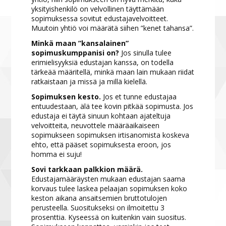
yksityishenkilö on velvollinen täyttämään
sopimuksessa sovitut edustajavelvoitteet.
Muutoin yhtiö voi määrätä siihen ”kenet tahansa”.
Minkä maan ”kansalainen”
sopimuskumppanisi on?
Jos sinulla tulee
erimielisyyksiä edustajan kanssa, on todella
tärkeää määritellä, minkä maan lain mukaan riidat
ratkaistaan ja missä ja millä kielellä.
Sopimuksen kesto.
Jos et tunne edustajaa
entuudestaan, älä tee kovin pitkää sopimusta. Jos
edustaja ei täytä sinuun kohtaan ajateltuja
velvoitteita, neuvottele määräaikaiseen
sopimukseen sopimuksen irtisanomista koskeva
ehto, että pääset sopimuksesta eroon, jos
homma ei suju!
Sovi tarkkaan palkkion määrä.
Edustajamääräysten mukaan edustajan saama
korvaus tulee laskea pelaajan sopimuksen koko
keston aikana ansaitsemien bruttotulojen
perusteella. Suositukseksi on ilmoitettu 3
prosenttia. Kyseessä on kuitenkin vain suositus.