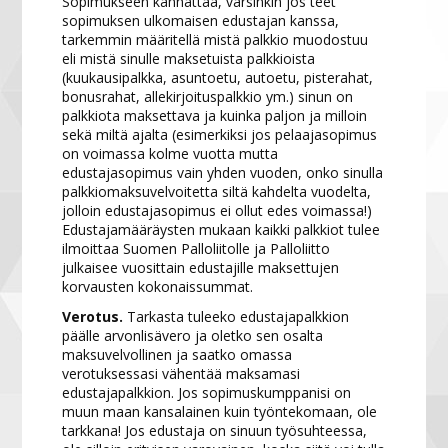
Sopimukseen kannattaa, varsinkin jos teet
sopimuksen ulkomaisen edustajan kanssa,
tarkemmin määritellä mistä palkkio muodostuu
eli mistä sinulle maksetuista palkkioista
(kuukausipalkka, asuntoetu, autoetu, pisterahat,
bonusrahat, allekirjoituspalkkio ym.) sinun on
palkkiota maksettava ja kuinka paljon ja milloin
sekä miltä ajalta (esimerkiksi jos pelaajasopimus
on voimassa kolme vuotta mutta
edustajasopimus vain yhden vuoden, onko sinulla
palkkiomaksuvelvoitetta siltä kahdelta vuodelta,
jolloin edustajasopimus ei ollut edes voimassa!)
Edustajamääräysten mukaan kaikki palkkiot tulee
ilmoittaa Suomen Palloliitolle ja Palloliitto
julkaisee vuosittain edustajille maksettujen
korvausten kokonaissummat.
Verotus.
Tarkasta tuleeko edustajapalkkion
päälle arvonlisävero ja oletko sen osalta
maksuvelvollinen ja saatko omassa
verotuksessasi vähentää maksamasi
edustajapalkkion. Jos sopimuskumppanisi on
muun maan kansalainen kuin työntekomaan, ole
tarkkana! Jos edustaja on sinuun työsuhteessa,