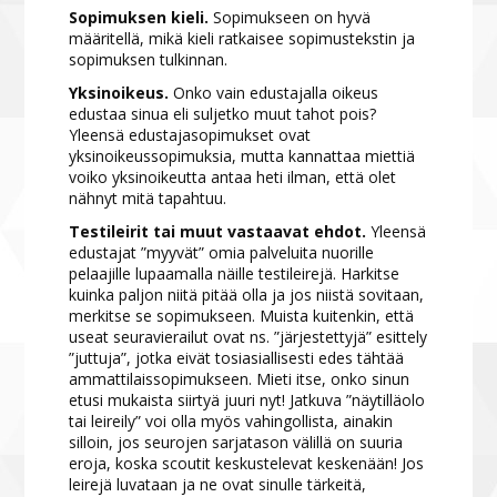
Sopimuksen kieli.
Sopimukseen on hyvä
määritellä, mikä kieli ratkaisee sopimustekstin ja
sopimuksen tulkinnan.
Yksinoikeus.
Onko vain edustajalla oikeus
edustaa sinua eli suljetko muut tahot pois?
Yleensä edustajasopimukset ovat
yksinoikeussopimuksia, mutta kannattaa miettiä
voiko yksinoikeutta antaa heti ilman, että olet
nähnyt mitä tapahtuu.
Testileirit tai muut vastaavat ehdot.
Yleensä
edustajat ”myyvät” omia palveluita nuorille
pelaajille lupaamalla näille testileirejä. Harkitse
kuinka paljon niitä pitää olla ja jos niistä sovitaan,
merkitse se sopimukseen. Muista kuitenkin, että
useat seuravierailut ovat ns. ”järjestettyjä” esittely
”juttuja”, jotka eivät tosiasiallisesti edes tähtää
ammattilaissopimukseen. Mieti itse, onko sinun
etusi mukaista siirtyä juuri nyt! Jatkuva ”näytilläolo
tai leireily” voi olla myös vahingollista, ainakin
silloin, jos seurojen sarjatason välillä on suuria
eroja, koska scoutit keskustelevat keskenään! Jos
leirejä luvataan ja ne ovat sinulle tärkeitä,