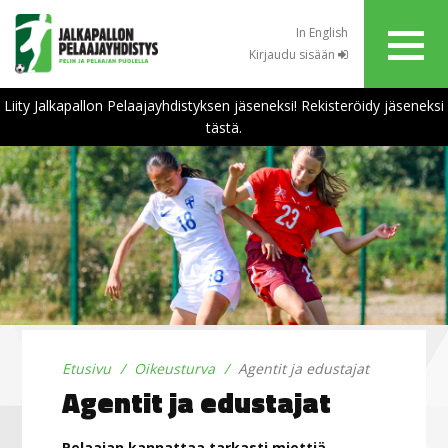
In English
Kirjaudu sisään
Liity Jalkapallon Pelaajayhdistyksen jäseneksi! Rekisteröidy jäseneksi
tästä.
Etusivu
Oikeusturva
Agentit ja edustajat
Agentit ja edustajat
Pelaajan kannattaa tarkasti miettiä,