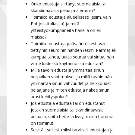
Onko edustaja siirtänyt suomalaisia tai
skandinaavisia pelaajia aiemmin?
Toimiiko edustaja alueellisesti (esim. vain
Pohjois-Italiassa) ja mitä
yhteistyökumppaneita hänellä on eri
maissa?
Toimiiko edustaja pääsääntöisesti vain
tiettyihin seuroihin nähden (esim. Parma) eli
kumpaa tahoa, uutta seuraa vai sinua, hän
viime kädessä käytännössä edustaa?
Millä tavoin edustaja ymmärtää sinun
pelipaikan vaatimukset ja millä tavoin hän
ymmärtää sinun vahvuudet ja heikkoudet
pelaajana ja miten edustaja näkee sinun
urasi kehityspolun?
Jos edustaja edustaa tai on edustanut
jotakin suomalaisia tai skandinaavisia
pelaajia, soita heille ja kysy, miten homma
on toiminut.
Selvitä itsellesi, miksi tarvitset edustajaa ja