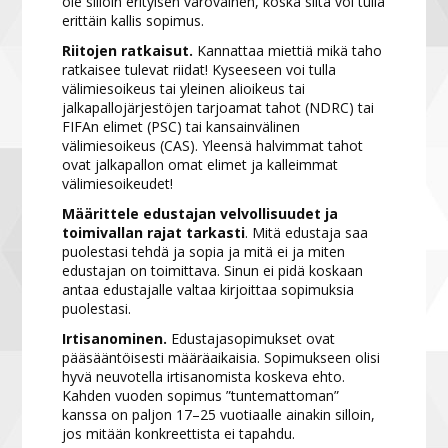
ole silloin erityisen varovainen, koska siitä voi tulla
erittäin kallis sopimus.
Riitojen ratkaisut.
Kannattaa miettiä mikä taho
ratkaisee tulevat riidat! Kyseeseen voi tulla
välimiesoikeus tai yleinen alioikeus tai
jalkapallojärjestöjen tarjoamat tahot (NDRC) tai
FIFAn elimet (PSC) tai kansainvälinen
välimiesoikeus (CAS). Yleensä halvimmat tahot
ovat jalkapallon omat elimet ja kalleimmat
välimiesoikeudet!
Määrittele edustajan velvollisuudet ja
toimivallan rajat tarkasti
. Mitä edustaja saa
puolestasi tehdä ja sopia ja mitä ei ja miten
edustajan on toimittava. Sinun ei pidä koskaan
antaa edustajalle valtaa kirjoittaa sopimuksia
puolestasi.
Irtisanominen.
Edustajasopimukset ovat
pääsääntöisesti määräaikaisia. Sopimukseen olisi
hyvä neuvotella irtisanomista koskeva ehto.
Kahden vuoden sopimus ”tuntemattoman”
kanssa on paljon 17–25 vuotiaalle ainakin silloin,
jos mitään konkreettista ei tapahdu.