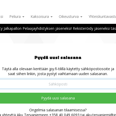
si
Peliura
Kaksoisura
Oikeusturva
Yhteiskuntavas
ity Jalkapallon Pelaajayhdistyksen jäseneksi! Rekisteröidy jäseneksi täs
Pyydä uusi salasana
Täytä alla olevaan kenttään jpy.fi-tilillä käytetty sähköpostiosoite ja
saat siihen linkin, josta pystyt vaihtamaan uuden salasanan.
Pyydä uusi salasana
Ongelmia salasanan tilaamisessa?
a yhteyttä Aku Tervaniemeen +358 40 049 6093 tai aku.tervaniemi@jpy