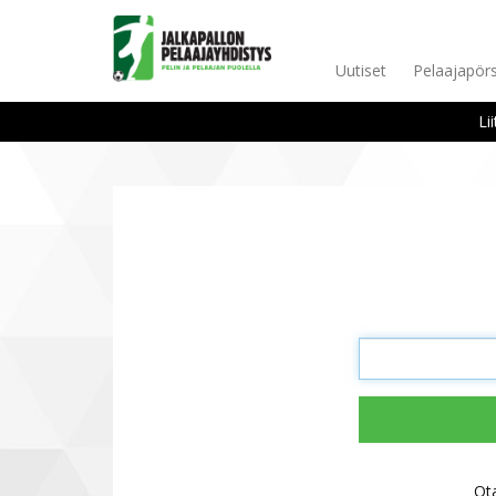
Uutiset
Pelaajapörs
Li
Ot