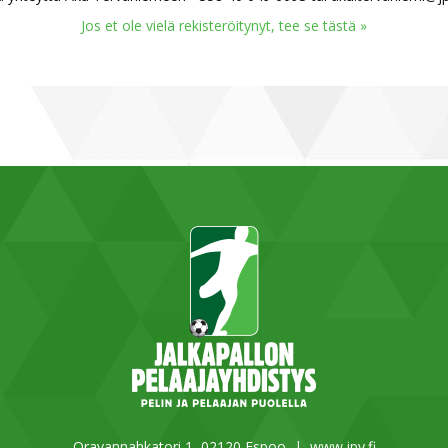
Jos et ole vielä rekisteröitynyt, tee se tästä »
Oravannahkatori 1, 02120 Espoo |
www.jpy.fi