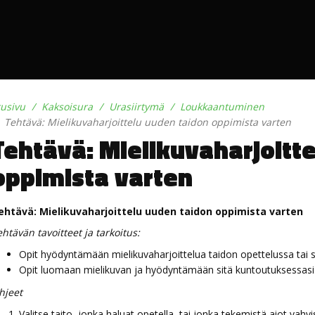
tusivu
Kaksoisura
Urasiirtymä
Loukkaantuminen
Tehtävä: Mielikuvaharjoittelu uuden taidon oppimista varten
Tehtävä: Mielikuvaharjoitt
oppimista varten
ehtävä: Mielikuvaharjoittelu uuden taidon oppimista varten
htävän tavoitteet ja tarkoitus:
Opit hyödyntämään mielikuvaharjoittelua taidon opettelussa tai s
Opit luomaan mielikuvan ja hyödyntämään sitä kuntoutuksessasi
hjeet
Valitse taito, jonka haluat opetella, tai jonka tekemistä aiot vahv