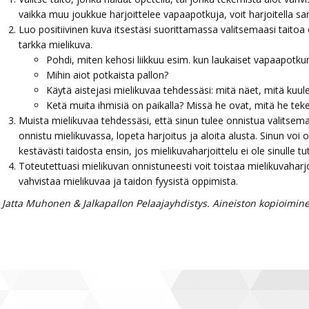
vaikka muu joukkue harjoittelee vapaapotkuja, voit harjoitella sa
Luo positiivinen kuva itsestäsi suorittamassa valitsemaasi taito
tarkka mielikuva.
Pohdi, miten kehosi liikkuu esim. kun laukaiset vapaapotku
Mihin aiot potkaista pallon?
Käytä aistejasi mielikuvaa tehdessäsi: mitä näet, mitä kuule
Ketä muita ihmisiä on paikalla? Missä he ovat, mitä he teke
Muista mielikuvaa tehdessäsi, että sinun tulee onnistua valitsema
onnistu mielikuvassa, lopeta harjoitus ja aloita alusta. Sinun voi 
kestävästi taidosta ensin, jos mielikuvaharjoittelu ei ole sinulle tu
Toteutettuasi mielikuvan onnistuneesti voit toistaa mielikuvaharj
vahvistaa mielikuvaa ja taidon fyysistä oppimista.
 Jatta Muhonen & Jalkapallon Pelaajayhdistys. Aineiston kopioiminen