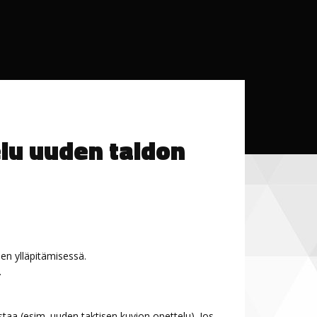
elu uuden taidon
en ylläpitämisessä.
.
istaa (esim. uuden taktisen kuvion opettelu). Jos