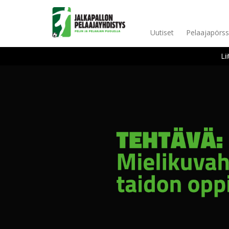
Uutiset
Pelaajapörss
Li