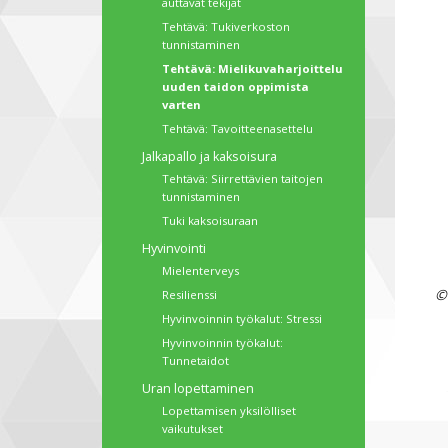
auttavat tekijät
Tehtävä: Tukiverkoston
tunnistaminen
Tehtävä: Mielikuvaharjoittelu
uuden taidon oppimista
varten
Tehtävä: Tavoitteenasettelu
Jalkapallo ja kaksoisura
Tehtävä: Siirrettävien taitojen
tunnistaminen
Tuki kaksoisuraan
Hyvinvointi
Mielenterveys
©
Resilienssi
Hyvinvoinnin työkalut: Stressi
Hyvinvoinnin työkalut:
Tunnetaidot
Uran lopettaminen
Lopettamisen yksilölliset
vaikutukset