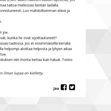
maa taitoa mielessäsi kentän laidalla.
a onnistuneesti. Luo mahdollisimman elävä ja
n.
t jne.
vät, kuinka he ovat sijoittautuneet?
ssasi taidossa. Jos et ensimmäisellä kerralla
olla helpompi aloittaa helposta ja lyhyen aikaa
ttua.
oituksen niin monta kertaa kuin haluat. Toisto
 ilman lupaa on kielletty.
Jaa