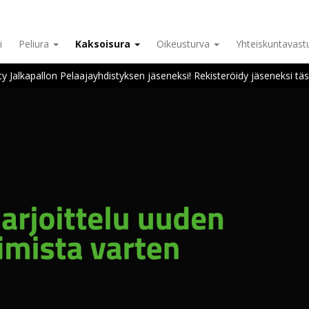
i
Peliura
Kaksoisura
Oikeusturva
Yhteiskuntavas
ity Jalkapallon Pelaajayhdistyksen jäseneksi! Rekisteröidy jäseneksi täs