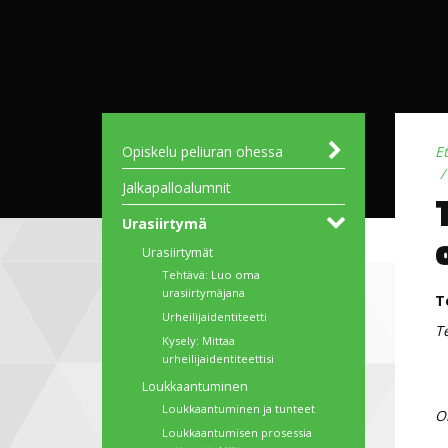
Opiskelu peliuran ohessa
E
Liikunnanohjauksen
UEFA B Huippupelaajille
Haaga-Helia - Jalkapalloilijan
Jalkapalloalumnit
perustutkinto
opintopolku
ammattiurheilijoille
Urasiirtymä
Urasiirtymät
Tehtävä: Luo oma
urasiirtymäjana
T
Urheilijaidentiteetti
Te
Kysely: Mittaa
urheilijaidentiteettisi
Loukkaantuminen
Loukkaantuminen ja tunteet
O
Loukkaantumisen prosessia