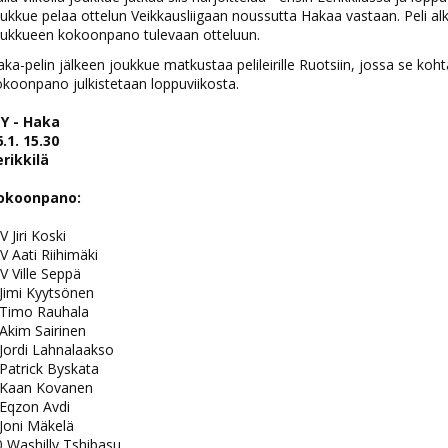
ukkue pelaa ottelun Veikkausliigaan noussutta Hakaa vastaan. Peli alka
oukkueen kokoonpano tulevaan otteluun.
ka-pelin jälkeen joukkue matkustaa pelileirille Ruotsiin, jossa se koh
koonpano julkistetaan loppuviikosta.
PY - Haka
.1. 15.30
erikkilä
okoonpano:
 Jiri Koski
 Aati Riihimäki
 Ville Seppä
Jimi Kyytsönen
 Timo Rauhala
Akim Sairinen
Jordi Lahnalaakso
Patrick Byskata
 Kaan Kovanen
 Eqzon Avdi
Joni Mäkelä
 Washilly Tshibasu