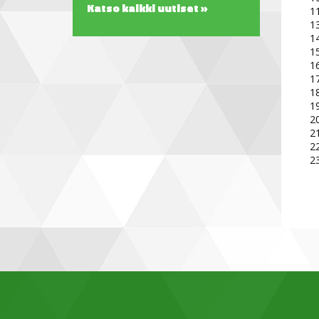
Katso kaikki uutiset »
11
1
1
1
1
1
1
19
2
2
22
2