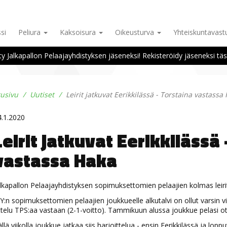
si
Peliura
Kaksoisura
Oikeusturva
Yhteiskuntavas
ity Jalkapallon Pelaajayhdistyksen jäseneksi! Rekisteröidy jäseneksi täs
tusivu
Uutiset
Leirit jatkuvat Eerikkilässä - Torstaina vastassa
4.1.2020
Leirit jatkuvat Eerikkilässä 
vastassa Haka
lkapallon Pelaajayhdistyksen sopimuksettomien pelaajien kolmas leirity
Y:n sopimuksettomien pelaajien joukkueelle alkutalvi on ollut varsin vil
telu TPS:aa vastaan (2-1-voitto). Tammikuun alussa joukkue pelasi ott
llä viikolla joukkue jatkaa siis harjoittelua - ensin Eerikkilässä ja lop