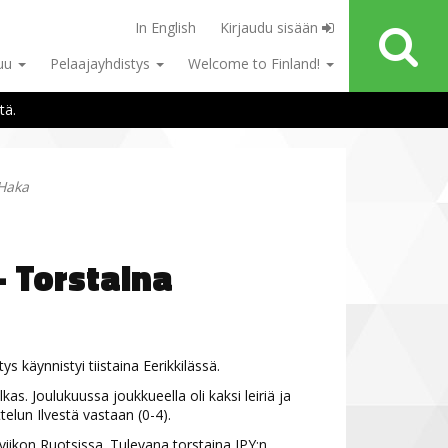
In English
Kirjaudu sisään
tuu
Pelaajayhdistys
Welcome to Finland!
tä.
 Haka
- Torstaina
s käynnistyi tiistaina Eerikkilässä.
kas. Joulukuussa joukkueella oli kaksi leiriä ja
elun Ilvestä vastaan (0-4).
puviikon Ruotsissa. Tulevana torstaina JPY:n