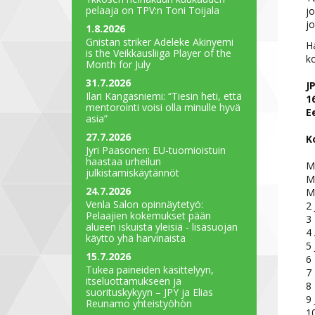
pelaaja on TPV:n Toni Toijala
jo
j
1.8.2026
Gnistan striker Adeleke Akinyemi
Ha
is the Veikkausliiga Player of the
ko
Month for July
31.7.2026
J
Ilari Kangasniemi: “Tiesin heti, että
16
mentorointi voisi olla minulle hyvä
E
asia”
27.7.2026
K
Jyri Paasonen: EU-tuomioistuin
haastaa urheilun
MV
julkistamiskäytännöt
MV
24.7.2026
MV
Venla Salon opinnäytetyö:
2 
Pelaajien kokemukset pään
3
alueen iskuista yleisiä - lisäsuojan
4 
käyttö yhä harvinaista
5 
15.7.2026
6 
Tukea paineiden käsittelyyn,
7
itseluottamukseen ja
8
suorituskykyyn – JPY ja Elias
9 
Reunamo yhteistyöhön
10