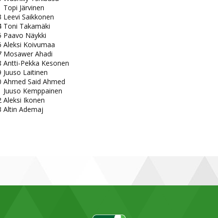
 Topi Järvinen
3 Leevi Saikkonen
4 Toni Takamäki
5 Paavo Näykki
6 Aleksi Koivumaa
7 Mosawer Ahadi
8 Antti-Pekka Kesonen
 Juuso Laitinen
0 Ahmed Said Ahmed
1 Juuso Kemppainen
 Aleksi Ikonen
3 Altin Ademaj