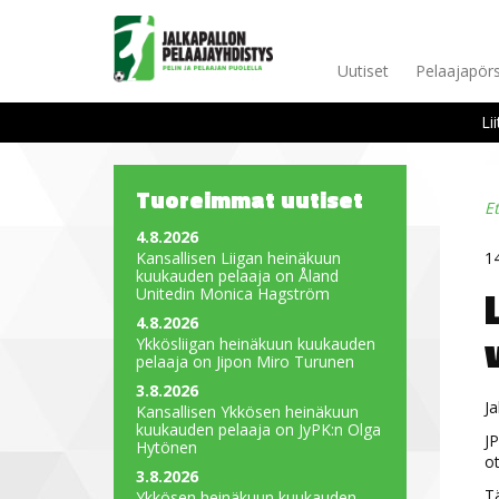
Uutiset
Pelaajapörs
Li
Tuoreimmat uutiset
E
4.8.2026
Kansallisen Liigan heinäkuun
1
kuukauden pelaaja on Åland
Unitedin Monica Hagström
4.8.2026
Ykkösliigan heinäkuun kuukauden
pelaaja on Jipon Miro Turunen
3.8.2026
Ja
Kansallisen Ykkösen heinäkuun
kuukauden pelaaja on JyPK:n Olga
JP
Hytönen
ot
3.8.2026
Tä
Ykkösen heinäkuun kuukauden