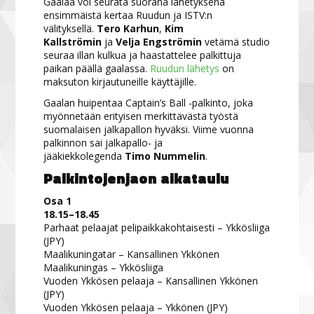
Gaalaa voi seurata suorana lähetyksenä
ensimmäistä kertaa Ruudun ja ISTV:n
välityksellä.
Tero Karhun
,
Kim
Kallströmin
ja
Velja Engströmin
vetämä studio
seuraa illan kulkua ja haastattelee palkittuja
paikan päällä gaalassa.
Ruudun lähetys
on
maksuton kirjautuneille käyttäjille.
Gaalan huipentaa Captain’s Ball -palkinto, joka
myönnetään erityisen merkittävästä työstä
suomalaisen jalkapallon hyväksi. Viime vuonna
palkinnon sai jalkapallo- ja
jääkiekkolegenda
Timo Nummelin
.
Palkintojenjaon aikataulu
Osa 1
18.15–18.45
Parhaat pelaajat pelipaikkakohtaisesti – Ykkösliiga
(JPY)
Maalikuningatar – Kansallinen Ykkönen
Maalikuningas – Ykkösliiga
Vuoden Ykkösen pelaaja – Kansallinen Ykkönen
(JPY)
Vuoden Ykkösen pelaaja – Ykkönen (JPY)