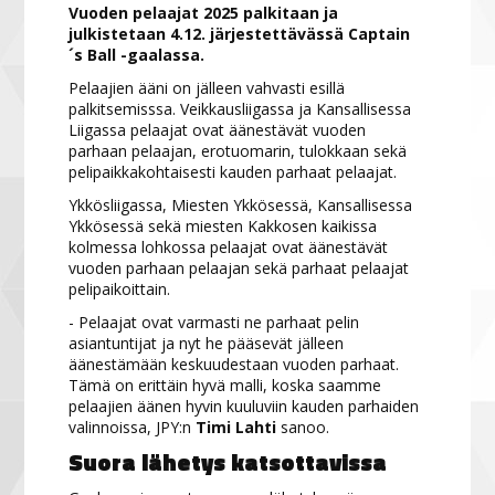
Vuoden pelaajat 2025 palkitaan ja
julkistetaan 4.12. järjestettävässä Captain
´s Ball -gaalassa.
Pelaajien ääni on jälleen vahvasti esillä
palkitsemisssa. Veikkausliigassa ja Kansallisessa
Liigassa pelaajat ovat äänestävät vuoden
parhaan pelaajan, erotuomarin, tulokkaan sekä
pelipaikkakohtaisesti kauden parhaat pelaajat.
Ykkösliigassa, Miesten Ykkösessä, Kansallisessa
Ykkösessä sekä miesten Kakkosen kaikissa
kolmessa lohkossa pelaajat ovat äänestävät
vuoden parhaan pelaajan sekä parhaat pelaajat
pelipaikoittain.
- Pelaajat ovat varmasti ne parhaat pelin
asiantuntijat ja nyt he pääsevät jälleen
äänestämään keskuudestaan vuoden parhaat.
Tämä on erittäin hyvä malli, koska saamme
pelaajien äänen hyvin kuuluviin kauden parhaiden
valinnoissa, JPY:n
Timi Lahti
sanoo.
Suora lähetys katsottavissa