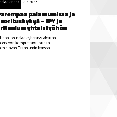
pelaajanarki
8.7.2026
Parempaa palautumista ja
uorituskykyä – JPY ja
ritanium yhteistyöhön
alkapallon Pelaajayhdistys aloittaa
hteistyön kompressiotuotteita
almistavan Tritaniumin kanssa.