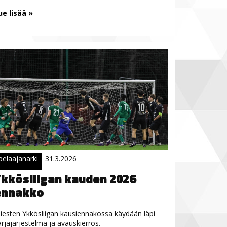
ue lisää »
pelaajanarki
31.3.2026
kkösliigan kauden 2026
ennakko
iesten Ykkösliigan kausiennakossa käydään läpi
arjajärjestelmä ja avauskierros.