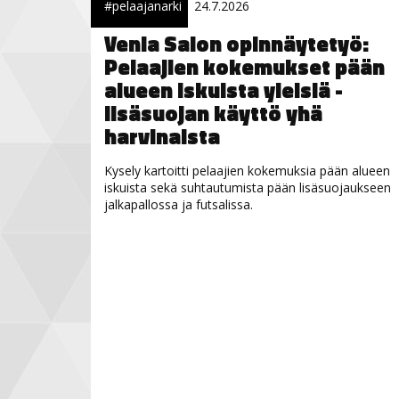
#pelaajanarki
24.7.2026
Venla Salon opinnäytetyö:
Pelaajien kokemukset pään
alueen iskuista yleisiä -
lisäsuojan käyttö yhä
harvinaista
Kysely kartoitti pelaajien kokemuksia pään alueen
iskuista sekä suhtautumista pään lisäsuojaukseen
jalkapallossa ja futsalissa.