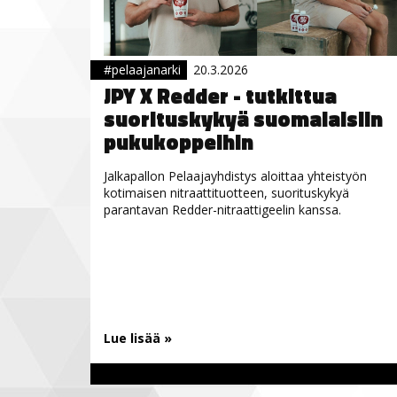
#pelaajanarki
20.3.2026
JPY X Redder - tutkittua
suorituskykyä suomalaisiin
pukukoppeihin
Jalkapallon Pelaajayhdistys aloittaa yhteistyön
kotimaisen nitraattituotteen, suorituskykyä
parantavan Redder-nitraattigeelin kanssa.
Lue lisää »