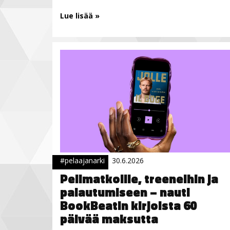
Lue lisää »
#pelaajanarki
30.6.2026
Pelimatkoille, treeneihin ja
palautumiseen – nauti
BookBeatin kirjoista 60
päivää maksutta