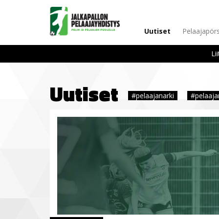
Uutiset
Pelaajapörs
Li
Uutiset
#pelaajanarki
#pelaaja