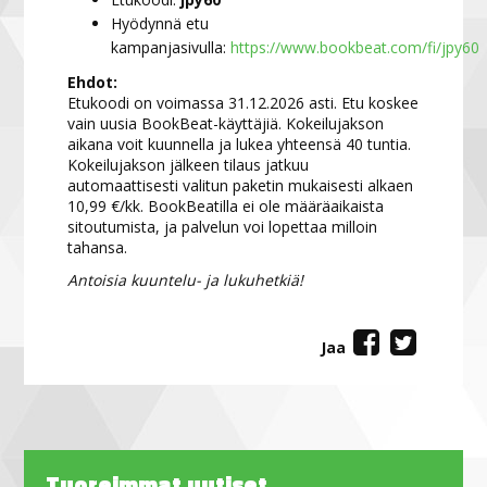
Hyödynnä etu
kampanjasivulla:
https://www.bookbeat.com/fi/jpy60
Ehdot:
Etukoodi on voimassa 31.12.2026 asti. Etu koskee
vain uusia BookBeat-käyttäjiä. Kokeilujakson
aikana voit kuunnella ja lukea yhteensä 40 tuntia.
Kokeilujakson jälkeen tilaus jatkuu
automaattisesti valitun paketin mukaisesti alkaen
10,99 €/kk. BookBeatilla ei ole määräaikaista
sitoutumista, ja palvelun voi lopettaa milloin
tahansa.
Antoisia kuuntelu- ja lukuhetkiä!
Jaa
Tuoreimmat uutiset