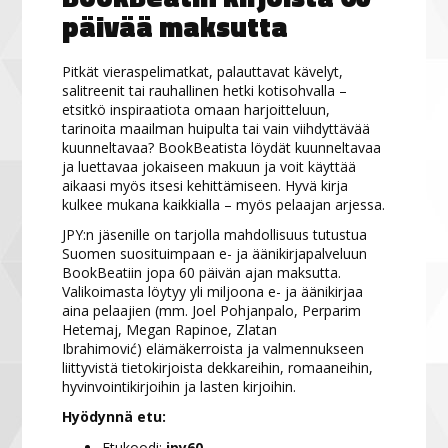
päivää maksutta
Pitkät vieraspelimatkat, palauttavat kävelyt,
salitreenit tai rauhallinen hetki kotisohvalla –
etsitkö inspiraatiota omaan harjoitteluun,
tarinoita maailman huipulta tai vain viihdyttävää
kuunneltavaa? BookBeatista löydät kuunneltavaa
ja luettavaa jokaiseen makuun ja voit käyttää
aikaasi myös itsesi kehittämiseen. Hyvä kirja
kulkee mukana kaikkialla – myös pelaajan arjessa.
JPY:n jäsenille on tarjolla mahdollisuus tutustua
Suomen suosituimpaan e- ja äänikirjapalveluun
BookBeatiin jopa 60 päivän ajan maksutta.
Valikoimasta löytyy yli miljoona e- ja äänikirjaa
aina pelaajien (mm. Joel Pohjanpalo, Perparim
Hetemaj, Megan Rapinoe, Zlatan
Ibrahimović) elämäkerroista ja valmennukseen
liittyvistä tietokirjoista dekkareihin, romaaneihin,
hyvinvointikirjoihin ja lasten kirjoihin.
Hyödynnä etu:
Etukoodi:
jpy60