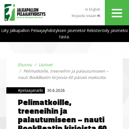
In English
Kirjaudu sisään
Liity Jalkapallon Pelaajayhdistyksen jäseneksi! Rekisteröidy jäseneksi
tästä.
Etusivu
Uutiset
Pelimatkoille, treeneihin ja palautumiseen –
nauti BookBeatin kirjoista 60 päivää maksutta
#pelaajanarki
30.6.2026
Pelimatkoille,
treeneihin ja
palautumiseen – nauti
BookBeatin kirjoista 60