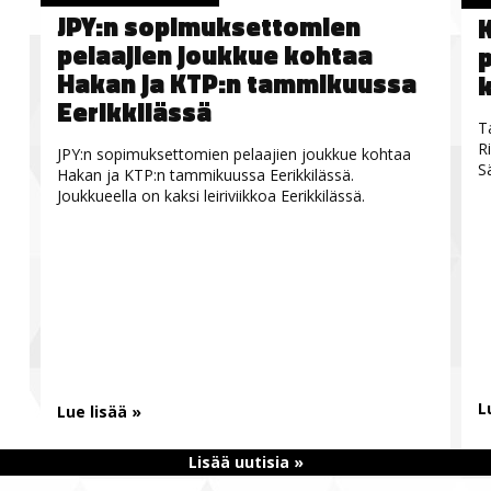
JPY:n sopimuksettomien
K
pelaajien joukkue kohtaa
Hakan ja KTP:n tammikuussa
Eerikkilässä
T
R
JPY:n sopimuksettomien pelaajien joukkue kohtaa
S
Hakan ja KTP:n tammikuussa Eerikkilässä.
Joukkueella on kaksi leiriviikkoa Eerikkilässä.
L
Lue lisää »
Lisää uutisia »