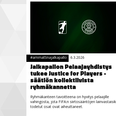
#ammattinajalkapallo
6.3.2026
Jalkapallon Pelaajayhdistys
tukee Justice for Players -
säätiön kollektiivista
ryhmäkannetta
Ryhmäkanteen tavoitteena on hyvitys pelaajille
vahingosta, jota FIFA:n siirtosääntöjen lainvastaisik
todetut osat ovat aiheuttaneet.