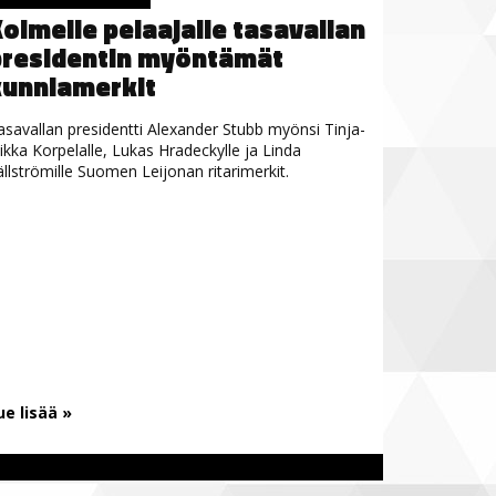
olmelle pelaajalle tasavallan
presidentin myöntämät
kunniamerkit
asavallan presidentti Alexander Stubb myönsi Tinja-
iikka Korpelalle, Lukas Hradeckylle ja Linda
ällströmille Suomen Leijonan ritarimerkit.
ue lisää »