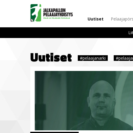
Uutiset
Pelaajapörs
Li
Uutiset
#pelaajanarki
#pelaaja