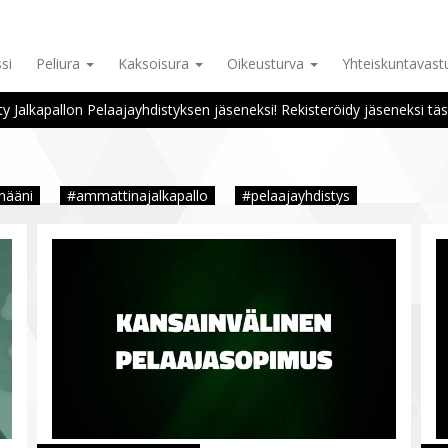
si
Peliura
Kaksoisura
Oikeusturva
Yhteiskuntavas
ity Jalkapallon Pelaajayhdistyksen jäseneksi! Rekisteröidy jäseneksi täs
nääni
#ammattinajalkapallo
#pelaajayhdistys