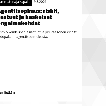
ammattinajalkapallo
9.3.2026
genttisopimus: riskit,
astuut ja keskeiset
ongelmakohdat
Y:n oikeudellinen asiantuntija Jyri Paasonen kirjoitti
ietopaketin agenttisopimuksista.
ue lisää »