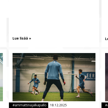
Lue lisää »
L
#ammattinajalkapallo
18.12.2025
#