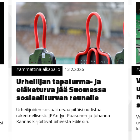
#ammattinajalkapallo
13.2.2026
#
V
Urheilijan tapaturma- ja
u
eläketurva jää Suomessa
n
sosiaaliturvan reunalle
s
Urheilijoiden sosiaaliturvaa pitäisi uudistaa
rakenteellisesti. JPY:n Jyri Paasonen ja Johanna
V
Kannas kirjoittivat aiheesta Edilexiin.
si
u
k