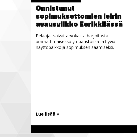
Onnistunut
sopimuksettomien leirin
avausviikko Eerikkilässä
Pelaajat saivat arvokasta harjoitusta
ammattimaisessa ympäristössä ja hyviä
näyttöpaikkoja sopimuksen saamiseksi.
Lue lisää »