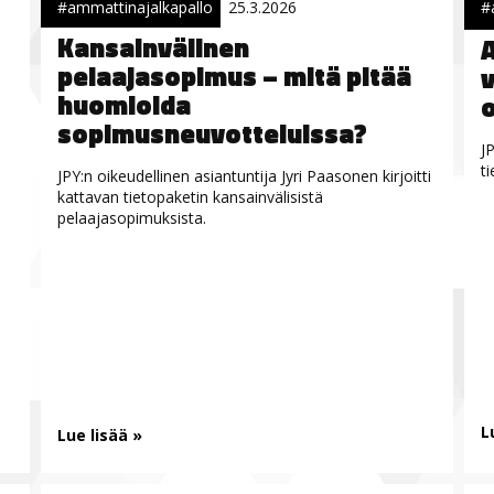
#ammattinajalkapallo
25.3.2026
#
Kansainvälinen
A
pelaajasopimus – mitä pitää
v
huomioida
sopimusneuvotteluissa?
JP
t
JPY:n oikeudellinen asiantuntija Jyri Paasonen kirjoitti
kattavan tietopaketin kansainvälisistä
pelaajasopimuksista.
L
Lue lisää »