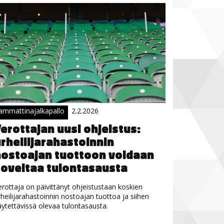
ammattinajalkapallo
2.2.2026
erottajan uusi ohjeistus:
rheilijarahastoinnin
ostoajan tuottoon voidaan
oveltaa tulontasausta
erottaja on päivittänyt ohjeistustaan koskien
rheilijarahastoinnin nostoajan tuottoa ja siihen
äytettävissä olevaa tulontasausta.