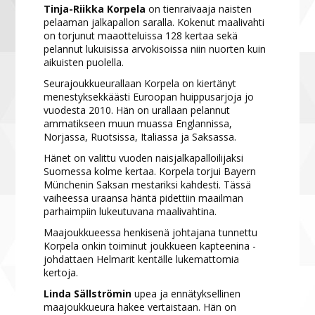
Tinja-Riikka Korpela
on tienraivaaja naisten
pelaaman jalkapallon saralla. Kokenut maalivahti
on torjunut maaotteluissa 128 kertaa sekä
pelannut lukuisissa arvokisoissa niin nuorten kuin
aikuisten puolella.
Seurajoukkueurallaan Korpela on kiertänyt
menestyksekkäästi Euroopan huippusarjoja jo
vuodesta 2010. Hän on urallaan pelannut
ammatikseen muun muassa Englannissa,
Norjassa, Ruotsissa, Italiassa ja Saksassa.
Hänet on valittu vuoden naisjalkapalloilijaksi
Suomessa kolme kertaa. Korpela torjui Bayern
Münchenin Saksan mestariksi kahdesti. Tässä
vaiheessa uraansa häntä pidettiin maailman
parhaimpiin lukeutuvana maalivahtina.
Maajoukkueessa henkisenä johtajana tunnettu
Korpela onkin toiminut joukkueen kapteenina -
johdattaen Helmarit kentälle lukemattomia
kertoja.
Linda Sällströmin
upea ja ennätyksellinen
maajoukkueura hakee vertaistaan. Hän on