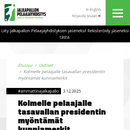
In English
Kirjaudu sisään
Liity Jalkapallon Pelaajayhdistyksen jäseneksi! Rekisteröidy jäseneksi
tästä.
Etusivu
Uutiset
Kolmelle pelaajalle tasavallan presidentin
myöntämät kunniamerkit
#ammattinajalkapallo
3.12.2025
Kolmelle pelaajalle
tasavallan presidentin
myöntämät
kunniamerkit