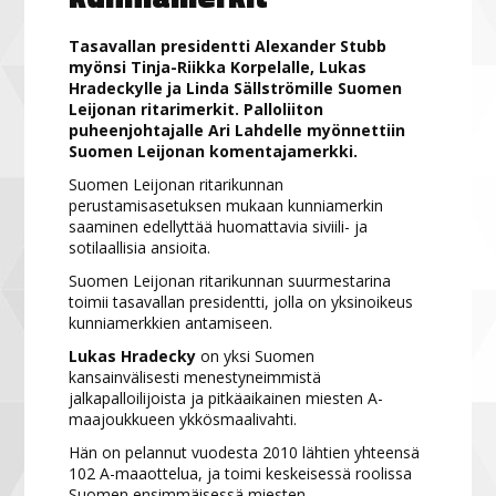
Tasavallan presidentti Alexander Stubb
myönsi Tinja-Riikka Korpelalle, Lukas
Hradeckylle ja Linda Sällströmille Suomen
Leijonan ritarimerkit. Palloliiton
puheenjohtajalle Ari Lahdelle myönnettiin
Suomen Leijonan komentajamerkki.
Suomen Leijonan ritarikunnan
perustamisasetuksen mukaan kunniamerkin
saaminen edellyttää huomattavia siviili- ja
sotilaallisia ansioita.
Suomen Leijonan ritarikunnan suurmestarina
toimii tasavallan presidentti, jolla on yksinoikeus
kunniamerkkien antamiseen.
Lukas Hradecky
on yksi Suomen
kansainvälisesti menestyneimmistä
jalkapalloilijoista ja pitkäaikainen miesten A-
maajoukkueen ykkösmaalivahti.
Hän on pelannut vuodesta 2010 lähtien yhteensä
102 A-maaottelua, ja toimi keskeisessä roolissa
Suomen ensimmäisessä miesten