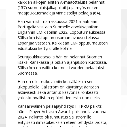
kaikkien aikojen eniten A-maaotteluita pelannut
(157) suomalaisjalkapalloilija ja myös eniten
maajoukkuemaaleja viimeistellyt pelaaja (64).
Hän varmisti marraskuussa 2021 maalillaan
Portugalia vastaan Suomelle arvokisapaikan
Englannin EM-kisoihin 2022. Lopputurnauksessa
Sällström iski upean osuman avausottelussa
Espanjaa vastaan. Kaikkiaan EM-lopputurnausten
edustuksia kertyi uralle kolme.
Seurajoukkuetasolla hän on pelannut Suomen
lisäksi Ranskassa ja pitkän ajanjakson Ruotsissa.
Sällström on valittu kolmesti vuoden pelaajaksi
Suomessa.
Hän on ollut esikuva niin kentällä kuin sen
ulkopuolella. Sällström on käyttänyt ääntään
aktiivisesti sekä antanut kasvonsa rohkeasti
yhteiskunnallisten epäkohtien esiintuomiseksi.
Kansainvälinen pelaajayhdistys FIFPRO palkitsi
hänet Player Activism Award -palkinnolla vuonna
2024. Palkinto oli tunnustus Sällströmille
erityisesti ihmisoikeuksien eteen tehdystä työstä,