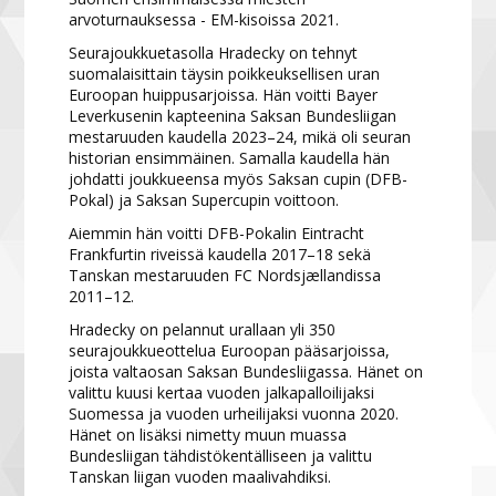
arvoturnauksessa - EM-kisoissa 2021.
Seurajoukkuetasolla Hradecky on tehnyt
suomalaisittain täysin poikkeuksellisen uran
Euroopan huippusarjoissa. Hän voitti Bayer
Leverkusenin kapteenina Saksan Bundesliigan
mestaruuden kaudella 2023–24, mikä oli seuran
historian ensimmäinen. Samalla kaudella hän
johdatti joukkueensa myös Saksan cupin (DFB-
Pokal) ja Saksan Supercupin voittoon.
Aiemmin hän voitti DFB-Pokalin Eintracht
Frankfurtin riveissä kaudella 2017–18 sekä
Tanskan mestaruuden FC Nordsjællandissa
2011–12.
Hradecky on pelannut urallaan yli 350
seurajoukkueottelua Euroopan pääsarjoissa,
joista valtaosan Saksan Bundesliigassa. Hänet on
valittu kuusi kertaa vuoden jalkapalloilijaksi
Suomessa ja vuoden urheilijaksi vuonna 2020.
Hänet on lisäksi nimetty muun muassa
Bundesliigan tähdistökentälliseen ja valittu
Tanskan liigan vuoden maalivahdiksi.