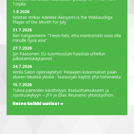
Toijala
1.8.2026
Gnistan striker Adeleke Akinyemi is the Veikkausliiga
Player of the Month for July
31.7.2026
Ilari Kangasniemi: “Tiesin heti, että mentorointi voisi olla
minulle hyvä asia”
27.7.2026
Jyri Paasonen: EU-tuomioistuin haastaa urheilun
julkistamiskäytännöt
24.7.2026
Venla Salon opinnäytetyö: Pelaajien kokemukset pään
alueen iskuista yleisiä - lisäsuojan käyttö yhä harvinaista
15.7.2026
Tukea paineiden käsittelyyn, itseluottamukseen ja
suorituskykyyn – JPY ja Elias Reunamo yhteistyöhön
Katso kaikki uutiset »