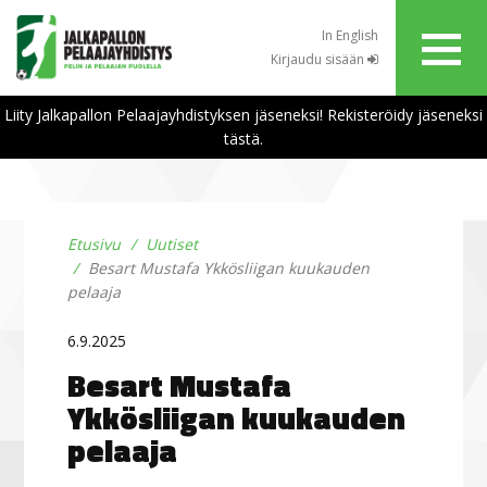
In English
Kirjaudu sisään
Liity Jalkapallon Pelaajayhdistyksen jäseneksi! Rekisteröidy jäseneksi
tästä.
Etusivu
Uutiset
Besart Mustafa Ykkösliigan kuukauden
pelaaja
6.9.2025
Besart Mustafa
Ykkösliigan kuukauden
pelaaja