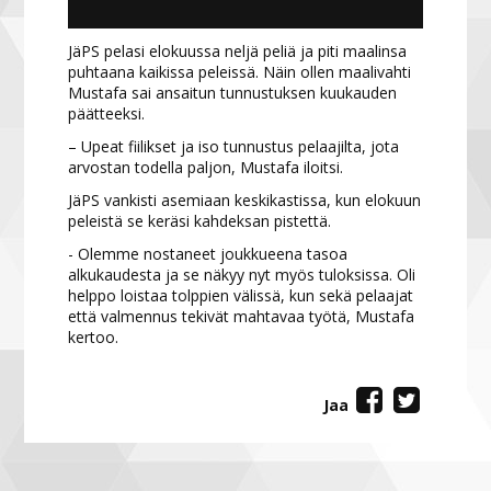
JäPS pelasi elokuussa neljä peliä ja piti maalinsa
puhtaana kaikissa peleissä. Näin ollen maalivahti
Mustafa sai ansaitun tunnustuksen kuukauden
päätteeksi.
– Upeat fiilikset ja iso tunnustus pelaajilta, jota
arvostan todella paljon, Mustafa iloitsi.
JäPS vankisti asemiaan keskikastissa, kun elokuun
peleistä se keräsi kahdeksan pistettä.
- Olemme nostaneet joukkueena tasoa
alkukaudesta ja se näkyy nyt myös tuloksissa. Oli
helppo loistaa tolppien välissä, kun sekä pelaajat
että valmennus tekivät mahtavaa työtä, Mustafa
kertoo.
Jaa