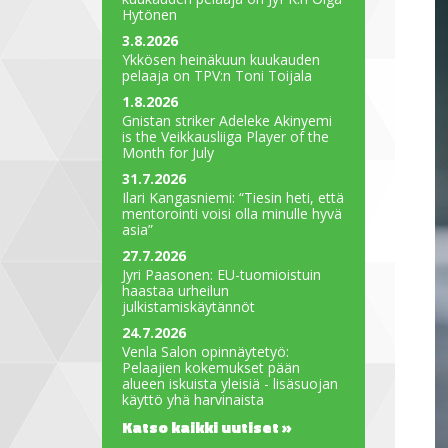
Hytönen
3.8.2026
Ykkösen heinäkuun kuukauden
pelaaja on TPV:n Toni Toijala
1.8.2026
Gnistan striker Adeleke Akinyemi
is the Veikkausliiga Player of the
Month for July
31.7.2026
Ilari Kangasniemi: “Tiesin heti, että
mentorointi voisi olla minulle hyvä
asia”
27.7.2026
Jyri Paasonen: EU-tuomioistuin
haastaa urheilun
julkistamiskäytännöt
24.7.2026
Venla Salon opinnäytetyö:
Pelaajien kokemukset pään
alueen iskuista yleisiä - lisäsuojan
käyttö yhä harvinaista
Katso kaikki uutiset »