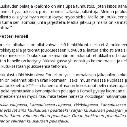
uukauden pelaaja -palkinto on aina upea tunnustus, joten kiitos äänes
aneet hyviä tuloksia, poikii monesti tällaisia palkintoja. Meidän puolust
lkinto olisi yhtä hyvin voinut löytyä myös sieltä. Meillä on joukkueen
 turha sen isompia juhlia järjestellä. Matka jatkuu ja meillä on kanna
ottaa."
Petteri Forsell
rsellin alkukausi on ollut vahva sekä henkilökohtaisella että joukkuee
ökkäyspeliä ja tuonut joukkueeseen luovuutta, laatua erikoistilanteisi
lmanneksella. Toukokuun aikana hän on jatkanut tehokkaita otteitaan 
ten hänelle on kertynyt Ykkösliigassa yhteensä jo kolme maalia ja ne
aikutuksestaan joukkueensa tehoihin.
kkolasta lähtöisin oleva Forsell on yksi suomalaisen jalkapallon kok
än on pelannut pitkän uran kotimaan lisäksi muun muassa Puolassa j
ajoukkuetta. KTP:ssa hänen roolinsa on korostunut pelin rakentajana
 peliä rytmittävänä kymppipaikan pelaajana Forsell pystyy luomaan tilan
imeistelemään myös itse, mikä tekee hänestä Ykkösliigan näkyvimpiä y
ikkausliigassa, Kansallisessa Liigassa, Ykkösliigassa, Kansallisess
änestävät aina kuukauden päätteeksi sarjan kuukauden pelaajan. J
autta äänen valitsemalleen pelaajalle. Oman joukkueen pelaajalle 
aanut valitaan kuukauden pelaajaksi.