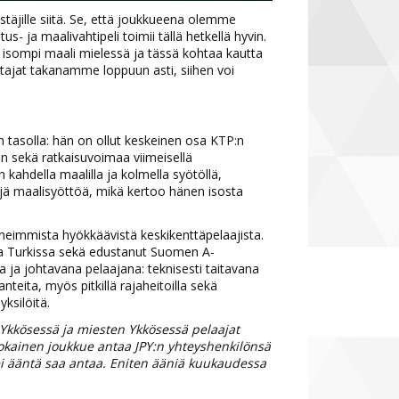
täjille siitä. Se, että joukkueena olemme
us- ja maalivahtipeli toimii tällä hetkellä hyvin.
a isompi maali mielessä ja tässä kohtaa kautta
ttajat takanamme loppuun asti, siihen voi
n tasolla: hän on ollut keskeinen osa KTP:n
in sekä ratkaisuvoimaa viimeisellä
kahdella maalilla ja kolmella syötöllä,
ljä maalisyöttöä, mikä kertoo hänen isosta
eneimmista hyökkäävistä keskikenttäpelaajista.
a Turkissa sekä edustanut Suomen A-
 ja johtavana pelaajana: teknisesti taitavana
teita, myös pitkillä rajaheitoilla sekä
ksilöitä.
a Ykkösessä ja miesten Ykkösessä pelaajat
okainen joukkue antaa JPY:n yhteyshenkilönsä
ei ääntä saa antaa. Eniten ääniä kuukaudessa