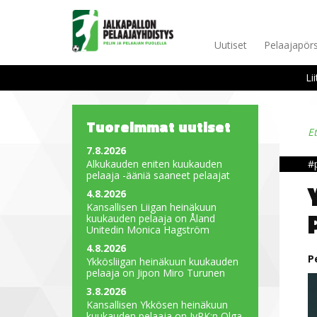
Uutiset
Pelaajapörs
Li
Tuoreimmat uutiset
E
7.8.2026
Alkukauden eniten kuukauden
#
pelaaja -ääniä saaneet pelaajat
4.8.2026
Kansallisen Liigan heinäkuun
kuukauden pelaaja on Åland
Unitedin Monica Hagström
4.8.2026
P
Ykkösliigan heinäkuun kuukauden
pelaaja on Jipon Miro Turunen
3.8.2026
Kansallisen Ykkösen heinäkuun
kuukauden pelaaja on JyPK:n Olga