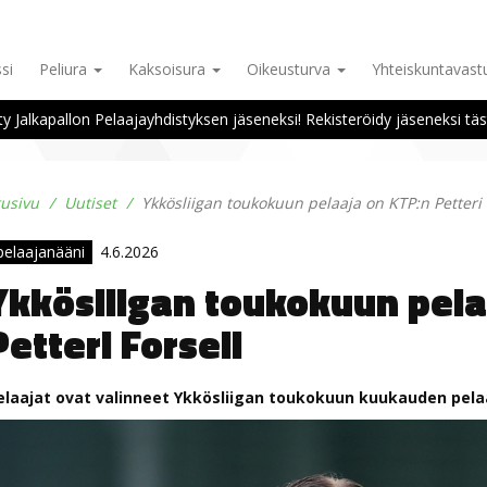
si
Peliura
Kaksoisura
Oikeusturva
Yhteiskuntavas
ity Jalkapallon Pelaajayhdistyksen jäseneksi! Rekisteröidy jäseneksi täs
tusivu
Uutiset
Ykkösliigan toukokuun pelaaja on KTP:n Petteri 
pelaajanääni
4.6.2026
Ykkösliigan toukokuun pela
Petteri Forsell
elaajat ovat valinneet Ykkösliigan toukokuun kuukauden pelaaj