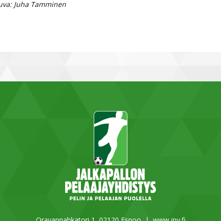
uva: Juha Tamminen
Oravannahkatori 1, 02120 Espoo |
www.jpy.fi