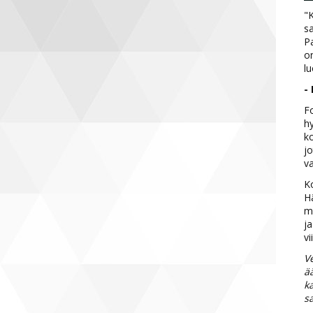
"K
sa
Pa
on
lu
- 
Fo
hy
ko
jo
v
Ko
H
ma
ja
vi
Ve
ä
k
s