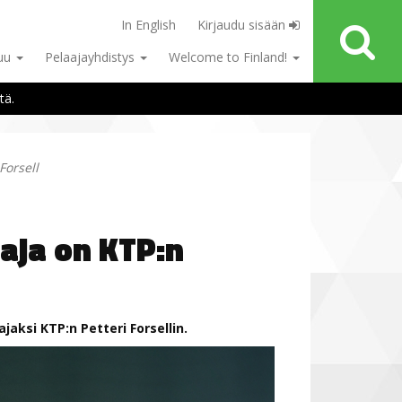
In English
Kirjaudu sisään
tuu
Pelaajayhdistys
Welcome to Finland!
tä.
Forsell
aja on KTP:n
aksi KTP:n Petteri Forsellin.