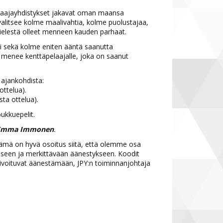
pelaajayhdistykset jakavat oman maansa
a valitsee kolme maalivahtia, kolme puolustajaa,
ielestä olleet menneen kauden parhaat.
hti sekä kolme eniten ääntä saanutta
a menee kenttäpelaajalle, joka on saanut
 ajankohdista:
ottelua).
sta ottelua).
ukkuepelit.
Emma Immonen
.
mä on hyvä osoitus siitä, että olemme osa
iseen ja merkittävään äänestykseen. Koodit
aktivoituvat äänestämään, JPY:n toiminnanjohtaja