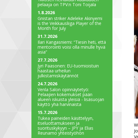
pelaaja on TPV:n Toni Toijala
1.8.2026
Gnistan striker Adeleke Akinyemi
is the Veikkausliiga Player of the
Month for July
31.7.2026
Ilari Kangasniemi: “Tiesin heti, että
mentorointi voisi olla minulle hyvä
asia”
27.7.2026
Jyri Paasonen: EU-tuomioistuin
haastaa urheilun
julkistamiskäytännöt
24.7.2026
Venla Salon opinnäytetyö:
Pelaajien kokemukset pään
alueen iskuista yleisiä - lisäsuojan
käyttö yhä harvinaista
15.7.2026
Tukea paineiden käsittelyyn,
itseluottamukseen ja
W
suorituskykyyn – JPY ja Elias
Jo
Reunamo yhteistyöhön
Ve