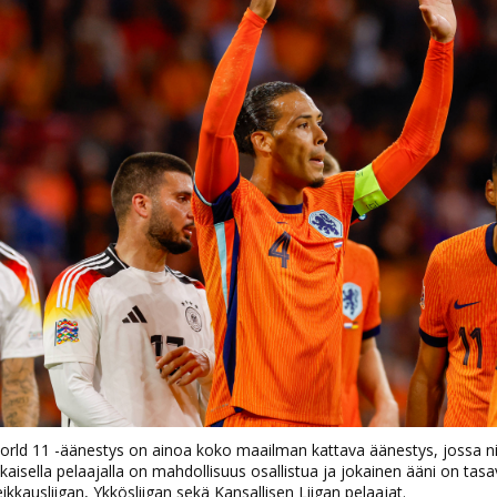
orld 11 -äänestys on ainoa koko maailman kattava äänestys, jossa n
kaisella pelaajalla on mahdollisuus osallistua ja jokainen ääni on ta
ikkausliigan, Ykkösliigan sekä Kansallisen Liigan pelaajat.