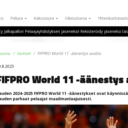
si
Peliura
Kaksoisura
Oikeusturva
Yhteiskuntavas
ity Jalkapallon Pelaajayhdistyksen jäseneksi! Rekisteröidy jäseneksi täs
tusivu
Uutiset
FIFPRO World 11 -äänestys avattu
9.8.2025
FIFPRO World 11 -äänestys 
auden 2024-2025 FIFPRO World 11 -äänestykset ovat käynnissä
auden parhaat pelaajat maailmanlaajuisesti.