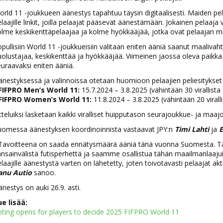
rld 11 -joukkueen äänestys tapahtuu täysin digitaalisesti. Maiden 
laajille linkit, joilla pelaajat pääsevät äänestämään. Jokainen pelaaj
lme keskikenttäpelaajaa ja kolme hyökkääjää, jotka ovat pelaajan m
pullisiin World 11 -joukkueisiin valitaan eniten ääniä saanut maaliva
olustajaa, keskikenttää ja hyökkääjää. Viimeinen jaossa oleva paikk
uraavaksi eniten ääniä.
nestyksessä ja valinnoissa otetaan huomioon pelaajien peliesitykset
 FIFPRO Men’s World 11:
15.7.2024 – 3.8.2025 (vähintään 30 virallista 
 FIFPRO Women’s World 11:
11.8.2024 – 3.8.2025 (vähintään 20 viralli
teluiksi lasketaan kaikki viralliset huipputason seurajoukkue- ja maajo
uomessa äänestyksen koordinoinnista vastaavat JPY:n
Timi Lahti
ja
 Tavoitteena on saada ennätysmäärä ääniä tänä vuonna Suomesta. Tä
nsainvälistä futisperhettä ja saamme osallistua tähän maailmanlaaju
laajille äänestystä varten on lähetetty, joten toivotavasti pelaajat 
anu Autio
sanoo.
nestys on auki 26.9. asti.
ue lisää:
oting opens for players to decide 2025 FIFPRO World 11