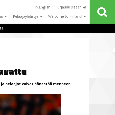
In English
Kirjaudu sisään
tuu
Pelaajayhdistys
Welcome to Finland!
tä.
avattu
 ja pelaajat voivat äänestää menneen