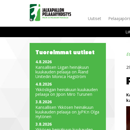
Uutiset
Pelaajapörs
Li
Tuoreimmat uutiset
E
4.8.2026
Kansallisen Liigan heinäkuun
2
kuukauden pelaaja on Åland
Unitedin Monica Hagström
4.8.2026
Ykkösliigan heinäkuun kuukauden
pelaaja on Jipon Miro Turunen
K
k
3.8.2026
Kansallisen Ykkösen heinäkuun
kuukauden pelaaja on JyPK:n Olga
Hytönen
3.8.2026
Ykkösen heinäkuun kuukauden