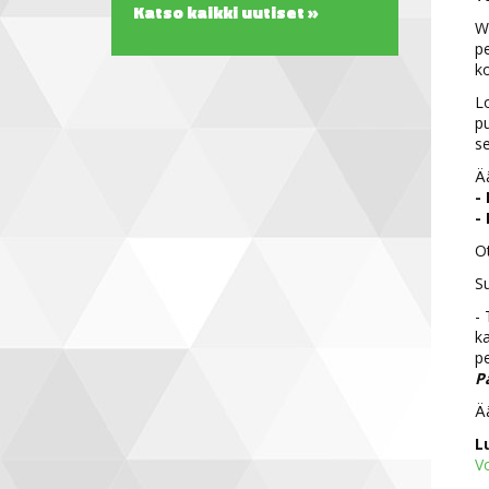
Katso kaikki uutiset »
Wo
pe
ko
Lo
pu
se
Ää
-
-
Ot
S
-
ka
pe
P
Ää
L
V