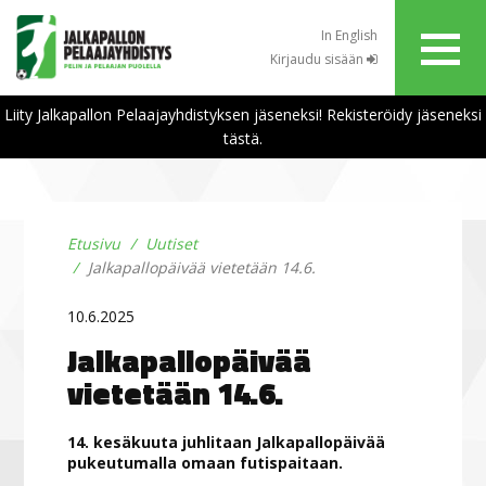
In English
Kirjaudu sisään
Liity Jalkapallon Pelaajayhdistyksen jäseneksi! Rekisteröidy jäseneksi
tästä.
Etusivu
Uutiset
Jalkapallopäivää vietetään 14.6.
10.6.2025
Jalkapallopäivää
vietetään 14.6.
14. kesäkuuta juhlitaan Jalkapallopäivää
pukeutumalla omaan futispaitaan.