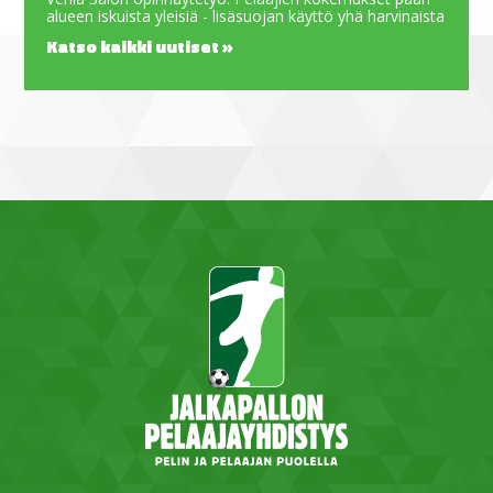
alueen iskuista yleisiä - lisäsuojan käyttö yhä harvinaista
Katso kaikki uutiset »