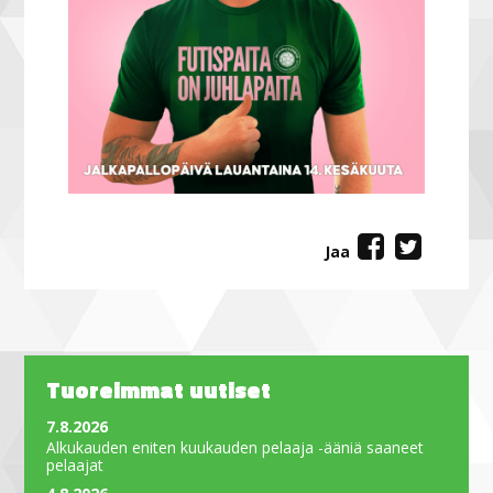
Jaa
Tuoreimmat uutiset
7.8.2026
Alkukauden eniten kuukauden pelaaja -ääniä saaneet
pelaajat