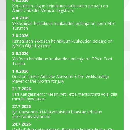
4.8.2026
Kansallisen Liigan heinäkuun kuukauden pelaaja on
Åland Unitedin Monica Hagström
4.8.2026
Ykkösliigan heinäkuun kuukauden pelaaja on Jipon Miro
Turunen
3.8.2026
Kansallisen Ykkösen heinäkuun kuukauden pelaaja on
JyPK:n Olga Hytönen
3.8.2026
Ykkösen heinäkuun kuukauden pelaaja on TPV:n Toni
Toijala
1.8.2026
Gnistan striker Adeleke Akinyemi is the Veikkausliiga
Player of the Month for July
31.7.2026
Ilari Kangasniemi: “Tiesin heti, että mentorointi voisi olla
minulle hyvä asia”
27.7.2026
Jyri Paasonen: EU-tuomioistuin haastaa urheilun
julkistamiskäytännöt
24.7.2026
Venla Salon opinnäytetyö: Pelaajien kokemukset pään