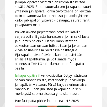
Jalkapallopäivää vietettiin ensimmäistä kertaa
kesällä 2023. Se on suomalaisen jalkapallon suuri
yhteinen juhlapäivä, jonka tavoitteena on levittää
pelin ilosanomaa koko maassa ja tuoda yhteen
kaikki jalkapallon ystävät – pelaajat, seurat, fanit
ja vapaaehtoiset.
Päivän aikana järjestetään otteluita kaikilla
sarjatasoilla, liigasta harrastesarjoihin sekä lasten
ja nuorten peleihin. Lisäksi kannustetaan
pukeutumaan omaan futispaitaan ja jakamaan
kuvia sosiaalisessa mediassa hashtagilla
#jalkapallopaiva. Päivän aikana järjestetään
erilaisia tapahtumia, ja voit saada myös
alennusta TAHTO-urheilumuseoon futispaita
päällä.
Jalkapallopäivä.fi
verkkosivuilta löytyy lisätietoa
päivän tapahtumista, materiaaleja ja vinkkejä
juhlapäivän viettoon. Päivä tarjoaa erinomaisen
mahdollisuuden juhlistaa jalkapalloa ja sen
merkitystä suomalaisessa yhteiskunnassa.
Pue futispaita päälle lauantaina 14.6.2025!