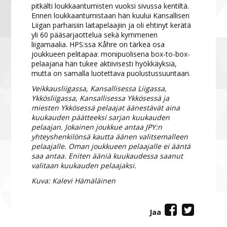
pitkälti loukkaantumisten vuoksi sivussa kentiltä.
Ennen loukkaantumistaan hän kuului Kansallisen
Liigan parhaisiin laitapelaajiin ja oli ehtinyt kerätä
yli 60 pääsarjaottelua sekä kymmenen
liigamaalia. HPS:ssa Kåhre on tärkeä osa
joukkueen pelitapaa: monipuolisena box-to-box-
pelaajana hän tukee aktiivisesti hyökkäyksiä,
mutta on samalla luotettava puolustussuuntaan.
Veikkausliigassa, Kansallisessa Liigassa,
Ykkösliigassa, Kansallisessa Ykkösessä ja
miesten Ykkösessä pelaajat äänestävät aina
kuukauden päätteeksi sarjan kuukauden
pelaajan. Jokainen joukkue antaa JPY:n
yhteyshenkilönsä kautta äänen valitsemalleen
pelaajalle. Oman joukkueen pelaajalle ei ääntä
saa antaa. Eniten ääniä kuukaudessa saanut
valitaan kuukauden pelaajaksi.
Kuva: Kalevi Hämäläinen
Jaa