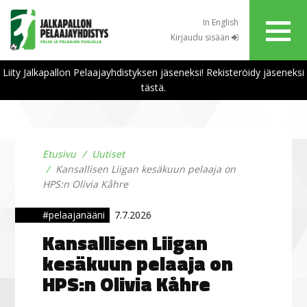
In English
Kirjaudu sisään
Liity Jalkapallon Pelaajayhdistyksen jäseneksi! Rekisteröidy jäseneksi
tästä.
Etusivu
Uutiset
Kansallisen Liigan kesäkuun pelaaja on
HPS:n Olivia Kåhre
#pelaajanääni
7.7.2026
Kansallisen Liigan
kesäkuun pelaaja on
HPS:n Olivia Kåhre