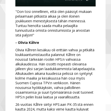
"Oon tosi onnellinen, että olen päässyt mukaan
pelaamaan pitkästä aikaa ja olen iloinen
joukkueen menestyksestä tähän mennessä.
Tuntuu hienolta saada muilta pelaajilta
tunnustusta omista onnistumisista ja arvostan
sitä paljon!"
- Olivia Kåhre
Olivia Kåhren kesäkuu oli erittäin vahva ja pitkältä
loukkaantumistauolta palannut Kåhre on
noussut tärkeään rooliin HPS:n vahvassa
alkukaudessa. Hän osoitti nopeasti olevansa
jälleen yksi sarjan laadukkaimmista laitapelaajista.
Alkukauden aikana kuudessa pelissä on syntynyt
kolme maalia ja kesäkuussa hän osui myös
Suomen Cupissa TPV:n verkkoon. Hänen
nousunsa hyökkäyksiin, vahva pallollinen
osaamisensa ja suuri työmääränsä ovat tuoneet
HPS:n peliin lisää laatua ja vaarallisuutta.
26-vuotias Kåhre siirtyi HPS:aan PK-35:stä ennen
kautta 2024, mutta kaksi viime kautta kuluivat