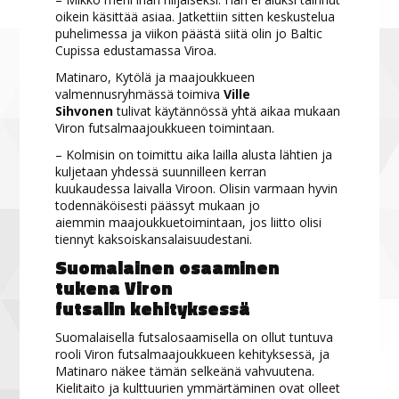
oikein käsittää asiaa. Jatkettiin sitten keskustelua
puhelimessa ja viikon päästä siitä olin jo Baltic
Cupissa edustamassa Viroa.
Matinaro, Kytölä ja maajoukkueen
valmennusryhmässä toimiva
Ville
Sihvonen
tulivat käytännössä yhtä aikaa mukaan
Viron futsalmaajoukkueen toimintaan.
– Kolmisin on toimittu aika lailla alusta lähtien ja
kuljetaan yhdessä suunnilleen kerran
kuukaudessa laivalla Viroon. Olisin varmaan hyvin
todennäköisesti päässyt mukaan jo
aiemmin maajoukkuetoimintaan, jos liitto olisi
tiennyt kaksoiskansalaisuudestani.
Suomalainen osaaminen
tukena Viron
futsalin kehityksessä
Suomalaisella futsalosaamisella on ollut tuntuva
rooli Viron futsalmaajoukkueen kehityksessä, ja
Matinaro näkee tämän selkeänä vahvuutena.
Kielitaito ja kulttuurien ymmärtäminen ovat olleet