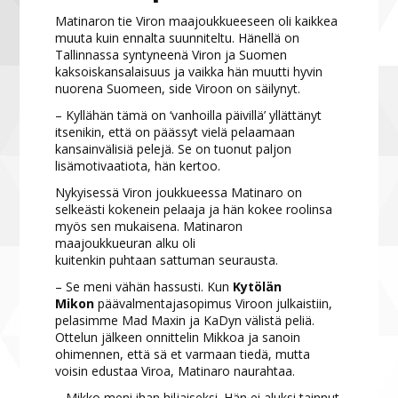
Matinaron tie Viron maajoukkueeseen oli kaikkea
muuta kuin ennalta suunniteltu. Hänellä on
Tallinnassa syntyneenä Viron ja Suomen
kaksoiskansalaisuus ja vaikka hän muutti hyvin
nuorena Suomeen, side Viroon on säilynyt.
– Kyllähän tämä on ‘vanhoilla päivillä’ yllättänyt
itsenikin, että on päässyt vielä pelaamaan
kansainvälisiä pelejä. Se on tuonut paljon
lisämotivaatiota, hän kertoo.
Nykyisessä Viron joukkueessa Matinaro on
selkeästi kokenein pelaaja ja hän kokee roolinsa
myös sen mukaisena. Matinaron
maajoukkueuran alku oli
kuitenkin puhtaan sattuman seurausta.
– Se meni vähän hassusti. Kun
Kytölän
Mikon
päävalmentajasopimus Viroon julkaistiin,
pelasimme Mad Maxin ja KaDyn välistä peliä.
Ottelun jälkeen onnittelin Mikkoa ja sanoin
ohimennen, että sä et varmaan tiedä, mutta
voisin edustaa Viroa, Matinaro naurahtaa.
– Mikko meni ihan hiljaiseksi. Hän ei aluksi tainnut