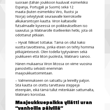
suoraan (tähän joukkoon kuuluvat esimerkiksi
Espanja, Portugali ja Suomi) sekä 12
maata (kuten esimerkiksi Viro, Ruotsi ja
Norja) selviytyivät seuraavalle kierrokselle
alkukarsintojen kautta. Viron kaltaiselle
futsalmaalle kyseessä on poikkeuksellisen iso
saavutus ja Matinarolle itselleenkin hetki, jota oli
odottanut pitkään.
– Hyvät fiilikset tottakai. Tämä on ollut kaksi
vuotta tavoitteena, jonka eteen on tehty hommia
pitkäjänteisesti. Olen todella tyytyväinen sekä
joukkueen että liiton puolesta, Matinaro sanoo.
Hänen mukaansa Viron liitossa on viime vuosina
panostettu selvästi enemmän
maajoukkuetoimintaan.
– Valmennukseen on satsattu ja leireilty paljon.
Sitä kautta on otettu tarvittavia steppejä
eteenpäin, eikä tämä tullut mitenkään sattumalta,
Matinaro korostaa.
Maajoukkuepaikka yllätti uran
“vanhoilla päivillä”