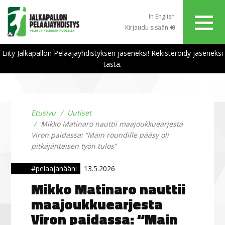
In English
Kirjaudu sisään
Liity Jalkapallon Pelaajayhdistyksen jäseneksi! Rekisteröidy jäseneksi
tästä.
Etusivu
Uutiset
Mikko Matinaro nauttii maajoukkuearjesta
Viron paidassa: “Main roundille pääsy oli
pitkäjänteisen työn tulos”
#pelaajanääni
13.5.2026
Mikko Matinaro nauttii
maajoukkuearjesta
Viron paidassa: “Main