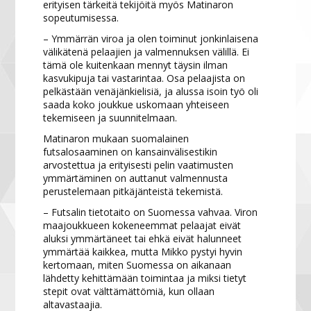
erityisen tärkeitä tekijöitä myös Matinaron
sopeutumisessa.
– Ymmärrän viroa ja olen toiminut jonkinlaisena
välikätenä pelaajien ja valmennuksen välillä. Ei
tämä ole kuitenkaan mennyt täysin ilman
kasvukipuja tai vastarintaa. Osa pelaajista on
pelkästään venäjänkielisiä, ja alussa isoin työ oli
saada koko joukkue uskomaan yhteiseen
tekemiseen ja suunnitelmaan.
Matinaron mukaan suomalainen
futsalosaaminen on kansainvälisestikin
arvostettua ja erityisesti pelin vaatimusten
ymmärtäminen on auttanut valmennusta
perustelemaan pitkäjänteistä tekemistä.
– Futsalin tietotaito on Suomessa vahvaa. Viron
maajoukkueen kokeneemmat pelaajat eivät
aluksi ymmärtäneet tai ehkä eivät halunneet
ymmärtää kaikkea, mutta Mikko pystyi hyvin
kertomaan, miten Suomessa on aikanaan
lähdetty kehittämään toimintaa ja miksi tietyt
stepit ovat välttämättömiä, kun ollaan
altavastaajia.