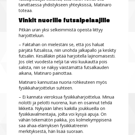
tarvittaessa yhdistykseen yhteyksissä, Matinaro
toteaa.
Vinkit nuorille futsalpelaajille
Pitkän uran yksi selkeimmistä opeista liittyy
harjoitteluun.
– Faktahan on mielestäni se, että jos haluat
pärjätä futsalissa, niin unohda jalkapallo ja keskity
futsaliin. Kesälläkin pitää harjoitella lajinomaisesti.
Jos olet vuodesta neljä tai viisi kuukautta pois
salista, niin se näkyy väistämättä futsalkauden
aikana, Matinaro painottaa.
Matinaro kannustaa nuoria rohkeuteen myös
fysiikkaharjoittelun suhteen.
– Ei kannata vieroksua fysiikkaharjoittelua. Minua
nolotti ja pelotti nuorena, kun en osannut tehdä
liikkeitä. Nykyään lähes kaikilla joukkueilla on
fysiikkavalmentajia, joilta voi kysyä apuja. On
vähän tekemätön paikka, jos kolmekymppisenä
saa ahaa-elämyksen fysiikkatreenin
merkityksestä, hän lisää suoraan.