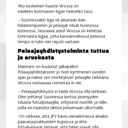
Yksi keskeinen haaste Virossa on
edelleen kotimaisen liigan heikohko taso.
– Suomessakin liiga oli aikanaan liian
hidastempoinen ja pelaajat olivat huonossa
kunnossa. Seuraava askel Virossa on kehittää
kotimaista liigaa, jotta kansainvälisissä peleissä
tempo ei tulisi niin rajusti vastaan.
Pelaajayhdistystoiminta tuttua
ja arvokasta
Matinaro on kuulunut Jalkapallon
Pelaajayhdistykseen jo noin kymmenen vuoden
ajan ja näkee sen merkityksen pelaajille tärkeänä.
Virossa vastaavaa toimintaa ei ole.
– Pelaajayhdistystä ei taida Virossa olla lainkaan.
Olen yrittänyt Suomessa kertoa jäsenyyden
eduista futsalpelaajille, erityisesti nuorille ja niille,
joilla on haaveita lähteä pelaamaan ulkomaille.
-On tärkeää, että JPY kävisi vierailemassa ainakin
pääsarjajoukkueiden kopeissa ja että
futsalpelaajat tietävät, että hekin voivat olla