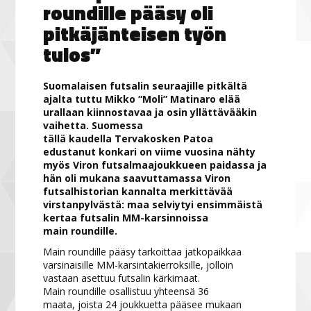
roundille pääsy oli
pitkäjänteisen työn
tulos”
Suomalaisen futsalin seuraajille pitkältä
ajalta tuttu Mikko “Moli” Matinaro elää
urallaan kiinnostavaa ja osin yllättävääkin
vaihetta. Suomessa
tällä kaudella Tervakosken Patoa
edustanut konkari on viime vuosina nähty
myös Viron futsalmaajoukkueen paidassa ja
hän oli mukana saavuttamassa Viron
futsalhistorian kannalta merkittävää
virstanpylvästä: maa selviytyi ensimmäistä
kertaa futsalin MM-karsinnoissa
main roundille.
Main roundille pääsy tarkoittaa jatkopaikkaa
varsinaisille MM-karsintakierroksille, jolloin
vastaan asettuu futsalin kärkimaat.
Main roundille osallistuu yhteensä 36
maata, joista 24 joukkuetta pääsee mukaan