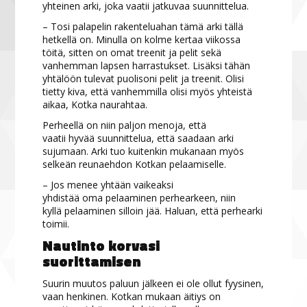
yhteinen arki, joka vaatii jatkuvaa suunnittelua.
– Tosi palapelin rakenteluahan tämä arki tällä
hetkellä on. Minulla on kolme kertaa viikossa
töitä, sitten on omat treenit ja pelit sekä
vanhemman lapsen harrastukset. Lisäksi tähän
yhtälöön tulevat puolisoni pelit ja treenit. Olisi
tietty kiva, että vanhemmilla olisi myös yhteistä
aikaa, Kotka naurahtaa.
Perheellä on niin paljon menoja, että
vaatii hyvää suunnittelua, että saadaan arki
sujumaan. Arki tuo kuitenkin mukanaan myös
selkeän reunaehdon Kotkan pelaamiselle.
– Jos menee yhtään vaikeaksi
yhdistää oma pelaaminen perhearkeen, niin
kyllä pelaaminen silloin jää. Haluan, että perhearki
toimii.
Nautinto korvasi
suorittamisen
Suurin muutos paluun jälkeen ei ole ollut fyysinen,
vaan henkinen. Kotkan mukaan äitiys on