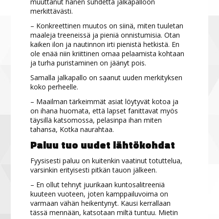
muuttanut hänen suhdetta jalkapalloon
merkittävästi.
– Konkreettinen muutos on siinä, miten tuuletan
maaleja treeneissä ja pieniä onnistumisia. Otan
kaiken ilon ja nautinnon irti pienistä hetkistä. En
ole enää niin kriittinen omaa pelaamista kohtaan
ja turha puristaminen on jäänyt pois.
Samalla jalkapallo on saanut uuden merkityksen
koko perheelle.
– Maailman tärkeimmät asiat löytyvät kotoa ja
on ihana huomata, että lapset fanittavat myös
täysillä katsomossa, pelasinpa ihan miten
tahansa, Kotka naurahtaa.
Paluu tuo uudet lähtökohdat
Fyysisesti paluu on kuitenkin vaatinut totuttelua,
varsinkin erityisesti pitkän tauon jälkeen.
– En ollut tehnyt juurikaan kuntosalitreeniä
kuuteen vuoteen, joten kamppailuvoima on
varmaan vähän heikentynyt. Kausi kerrallaan
tässä mennään, katsotaan miltä tuntuu. Mietin