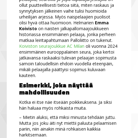
ollut puutteellisesti tietoa siitä, miten raskaus ja
synnytyksen jälkeinen vaihe tulisi huomioida
urheilijan arjessa. Myös naispelaajien puolisot
olisi hyvä ottaa huomioon. Helmarien
Emma
Koivisto
on naisten jalkapallomaajoukkueen
historiassa ensimmäinen pelaaja, jonka perheen
matkaa leiritapahtumaan Palloliitto on tukenut.
Koiviston seurajoukkue AC Milan
oli vuonna 2024
ensimmäinen eurooppalainen seura, joka kertoi
jatkavansa raskaaksi tulevan pelaajan sopimusta
samoin taloudellisin ehdoin vuodella eteenpäin,
mikäli pelaajalla päättyisi sopimus kuluvaan
kauteen.
Esimerkki, joka näyttää
mahdollisuuden
Kotka ei itse näe itseään poikkeuksena. Ja siksi
hän haluaa myös rohkaista muita.
– Mietin aluksi, että miksi minusta tehdään juttu.
Mutta jos joku äiti nyt miettii paluuta pelaamisen
pariin, niin ainakin minä rohkaisen kaikkia
harkitsemaan.