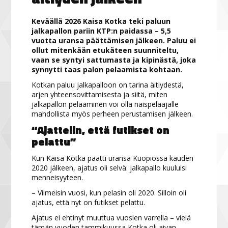
Keväällä 2026 Kaisa Kotka teki paluun
jalkapallon pariin KTP:n paidassa – 5,5
vuotta uransa päättämisen jälkeen. Paluu ei
ollut mitenkään etukäteen suunniteltu,
vaan se syntyi sattumasta ja kipinästä, joka
synnytti taas palon pelaamista kohtaan.
Kotkan paluu jalkapalloon on tarina äitiydestä,
arjen yhteensovittamisesta ja siitä, miten
jalkapallon pelaaminen voi olla naispelaajalle
mahdollista myös perheen perustamisen jälkeen.
“Ajattelin, että futikset on
pelattu”
Kun Kaisa Kotka päätti uransa Kuopiossa kauden
2020 jälkeen, ajatus oli selvä: jalkapallo kuuluisi
menneisyyteen.
– Viimeisin vuosi, kun pelasin oli 2020. Silloin oli
ajatus, että nyt on futikset pelattu.
Ajatus ei ehtinyt muuttua vuosien varrella – vielä
tämän vuoden tammikuussa Kotka oli aivan