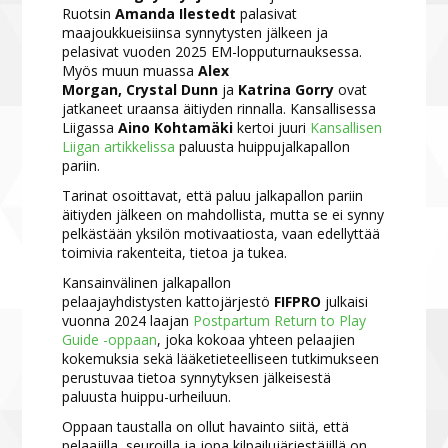
Ruotsin
Amanda Ilestedt
palasivat
maajoukkueisiinsa synnytysten jälkeen ja
pelasivat vuoden 2025 EM-lopputurnauksessa.
Myös muun muassa
Alex
Morgan, Crystal Dunn
ja
Katrina Gorry
ovat
jatkaneet uraansa äitiyden rinnalla. Kansallisessa
Liigassa
Aino Kohtamäki
kertoi juuri
Kansallisen
Liigan artikkelissa
paluusta huippujalkapallon
pariin.
Tarinat osoittavat, että paluu jalkapallon pariin
äitiyden jälkeen on mahdollista, mutta se ei synny
pelkästään yksilön motivaatiosta, vaan edellyttää
toimivia rakenteita, tietoa ja tukea.
Kansainvälinen jalkapallon
pelaajayhdistysten kattojärjestö
FIFPRO
julkaisi
vuonna 2024 laajan
Postpartum Return to Play
Guide -oppaan
, joka kokoaa yhteen pelaajien
kokemuksia sekä lääketieteelliseen tutkimukseen
perustuvaa tietoa synnytyksen jälkeisestä
paluusta huippu-urheiluun.
Oppaan taustalla on ollut havainto siitä, että
pelaajilla, seuroilla ja jopa kilpailujärjestäjillä on