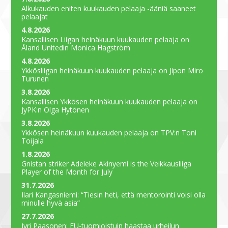
Alkukauden eniten kuukauden pelaaja -ääniä saaneet
pelaajat
4.8.2026
Kansallisen Liigan heinäkuun kuukauden pelaaja on
Åland Unitedin Monica Hagström
4.8.2026
Ykkösliigan heinäkuun kuukauden pelaaja on Jipon Miro
Turunen
3.8.2026
Kansallisen Ykkösen heinäkuun kuukauden pelaaja on
JyPK:n Olga Hytönen
3.8.2026
Ykkösen heinäkuun kuukauden pelaaja on TPV:n Toni
Toijala
1.8.2026
Gnistan striker Adeleke Akinyemi is the Veikkausliiga
Player of the Month for July
31.7.2026
Ilari Kangasniemi: “Tiesin heti, että mentorointi voisi olla
minulle hyvä asia”
27.7.2026
Jyri Paasonen: EU-tuomioistuin haastaa urheilun