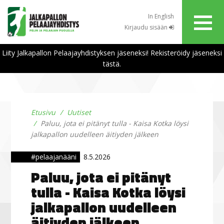
In English
Kirjaudu sisään
Liity Jalkapallon Pelaajayhdistyksen jäseneksi! Rekisteröidy jäseneksi
tästä.
Etusivu
Uutiset
Paluu, jota ei pitänyt tulla - Kaisa Kotka löysi
jalkapallon uudelleen äitiyden jälkeen
#pelaajanääni
8.5.2026
Paluu, jota ei pitänyt
tulla - Kaisa Kotka löysi
jalkapallon uudelleen
äitiyden jälkeen