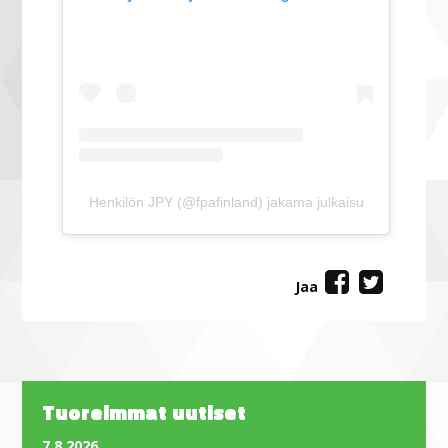
Henkilön JPY (@fpafinland) jakama julkaisu
Jaa
Tuoreimmat uutiset
7.8.2026