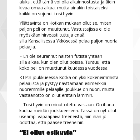
aluksi, että tämä voi olla alkuinnostusta ja äidin
kivaa omaa aikaa, mutta ainakin toistaiseksi
kaikki on sujunut tosi hyvin.
Yllättävintä on Kotkan mukaan ollut se, miten
paljon peli on muuttunut. Vastustajissa ei ole
myöskään hirveästi tuttuja enää,
sillä Kansallisessa Ykkösessä pelaa paljon nuoria
pelaajia.
– En ole seurannut naisten futista yhtään
sillä aikaa, kun olen ollut poissa. Tuntuu, että
koko peli on muuttunut kuudessa vuodessa.
KTP:n joukkueessa Kotka on yksi kokeneimmista
pelaajista ja pystyy näyttämään esimerkkiä
nuoremmille pelaajille. Joukkue on nuori, mutta
vastaanotto on ollut erittäin lämmin.
– Tosi hyvin on minut otettu vastaan. On ihana
kuulua meidän joukkueeseen. Tässä on nyt ollut
useampi vapaapäivä treeneistä, niin ihan jo
odottaa, että pääsee treeneihin.
“Ei ollut esikuvia”