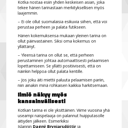
Kotka nostaa esiin yhden keskeisen asian, joka
tekee hänen tarinastaan merkityksellisen myös
laajemmin.
– Ei ole ollut suomalaisia esikuvia siihen, että voi
perustaa perheen ja palata futikseen.
Hänen kokemuksensa mukaan yleinen tarina on
ollut päinvastainen. Siksi oma kokemus on
yllättänyt.
– Yleensä tarina on ollut se, että perheen
perustaminen johtaa automaattisesti pelaamisen
lopettamiseen. Se yllätti positiivisesti, että on
näinkin helppoa ollut palata kentille.
– Jos joku äiti miettii paluuta pelaamisen pariin,
niin ainakin minä rohkaisen kaikkia harkitsemaan.
Ilmiö näkyy myös
kansainvälisesti
Kotkan tarina ei ole yksittäinen. Viime vuosina yhä
useampi naispelaaja on palannut huipputasolle
äitiyden jälkeen. Esimerkiksi
Islannin
Dagný Brynjarsdóttir
ja