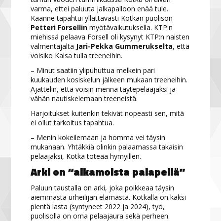
varma, ettei paluuta jalkapalloon enää tule.
Käänne tapahtui yllättävästi Kotkan puolison
Petteri Forsellin
myötävaikutuksella. KTP:n
miehissä pelaava Forsell oli kysynyt KTP:n naisten
valmentajalta
Jari-Pekka Gummerukselta
, että
voisiko Kaisa tulla treeneihin.
– Minut saatiin ylipuhuttua melkein pari
kuukauden kosiskelun jälkeen mukaan treeneihin.
Ajattelin, että voisin mennä täytepelaajaksi ja
vähän nautiskelemaan treeneistä.
Harjoitukset kuitenkin tekivät nopeasti sen, mitä
ei ollut tarkoitus tapahtua.
– Menin kokeilemaan ja homma vei täysin
mukanaan. Yhtäkkiä olinkin palaamassa takaisin
pelaajaksi, Kotka toteaa hymyillen.
Arki on “aikamoista palapeliä”
Paluun taustalla on arki, joka poikkeaa täysin
aiemmasta urheilijan elämästä. Kotkalla on kaksi
pientä lasta (syntyneet 2022 ja 2024), työ,
puolisolla on oma pelaajaura sekä perheen