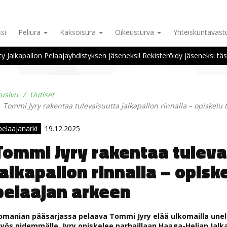
si
Peliura
Kaksoisura
Oikeusturva
Yhteiskuntavas
ity Jalkapallon Pelaajayhdistyksen jäseneksi! Rekisteröidy jäseneksi täs
tusivu
Uutiset
Tommi Jyry rakentaa tulevaisuutta jalkapallon rinnalla – opiskelu
elaajanarki
19.12.2025
Tommi Jyry rakentaa tuleva
jalkapallon rinnalla – opis
pelaajan arkeen
omanian pääsarjassa pelaava Tommi Jyry elää ulkomailla un
yös pidemmälle. Jyry opiskelee parhaillaan Haaga-Helian Jalkap