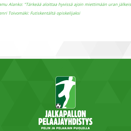
amu Alanko: "Tärkeää aloittaa hyvissä ajoin miettimään uran jälkei
nri Toivomäki: Futiskentältä opiskelijaksi