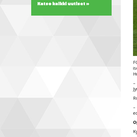
Katso kaikki uutiset »
FC
is
Hu
– 
Jy
R
– 
e
O
Ky