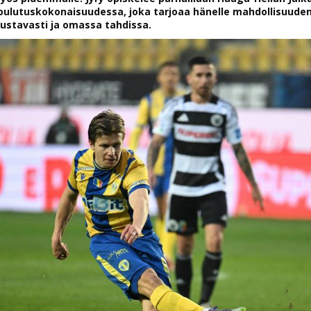
oulutuskokonaisuudessa, joka tarjoaa hänelle mahdollisuuden
oustavasti ja omassa tahdissa.