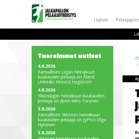
Uutiset
Pelaajapörs
Li
Tuoreimmat uutiset
E
4.8.2026
Kansallisen Liigan heinäkuun
kuukauden pelaaja on Åland
#p
Unitedin Monica Hagström
4.8.2026
Ykkösliigan heinäkuun kuukauden
pelaaja on Jipon Miro Turunen
3.8.2026
Kansallisen Ykkösen heinäkuun
kuukauden pelaaja on JyPK:n Olga
Hytönen
R
3.8.2026
m
Ykkösen heinäkuun kuukauden