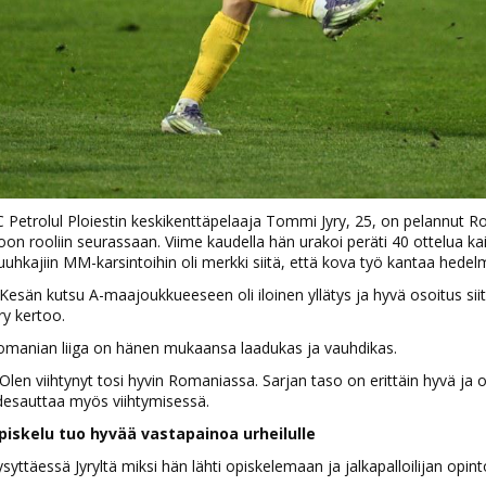
 Petrolul Ploiestin keskikenttäpelaaja Tommi Jyry, 25, on pelannut R
oon rooliin seurassaan. Viime kaudella hän urakoi peräti 40 ottelua kaiki
uhkajiin MM-karsintoihin oli merkki siitä, että kova työ kantaa hedel
Kesän kutsu A-maajoukkueeseen oli iloinen yllätys ja hyvä osoitus sii
ry kertoo.
omanian liiga on hänen mukaansa laadukas ja vauhdikas.
Olen viihtynyt tosi hyvin Romaniassa. Sarjan taso on erittäin hyvä ja 
desauttaa myös viihtymisessä.
piskelu tuo hyvää vastapainoa urheilulle
syttäessä Jyryltä miksi hän lähti opiskelemaan ja jalkapalloilijan opin