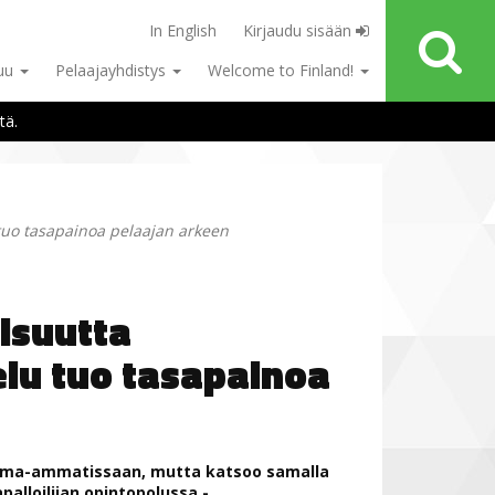
In English
Kirjaudu sisään
tuu
Pelaajayhdistys
Welcome to Finland!
tä.
 tuo tasapainoa pelaajan arkeen
isuutta
kelu tuo tasapainoa
elma-ammatissaan, mutta katsoo samalla
alloilijan opintopolussa -