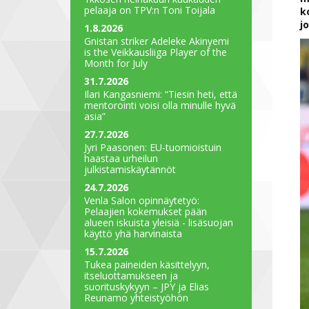
pelaaja on TPV:n Toni Toijala
k
j
1.8.2026
Gnistan striker Adeleke Akinyemi
is the Veikkausliiga Player of the
Month for July
31.7.2026
Ilari Kangasniemi: “Tiesin heti, että
mentorointi voisi olla minulle hyvä
asia”
27.7.2026
Jyri Paasonen: EU-tuomioistuin
haastaa urheilun
julkistamiskäytännöt
24.7.2026
Venla Salon opinnäytetyö:
Pelaajien kokemukset pään
alueen iskuista yleisiä - lisäsuojan
käyttö yhä harvinaista
15.7.2026
Tukea paineiden käsittelyyn,
itseluottamukseen ja
suorituskykyyn – JPY ja Elias
Reunamo yhteistyöhön