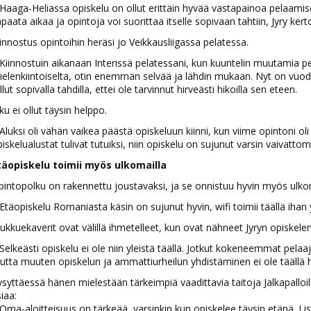
Haaga-Heliassa opiskelu on ollut erittäin hyvää vastapainoa pelaamis
paata aikaa ja opintoja voi suorittaa itselle sopivaan tahtiin, Jyry kert
innostus opintoihin heräsi jo Veikkausliigassa pelatessa.
Kiinnostuin aikanaan Interissä pelatessani, kun kuuntelin muutamia pelik
elenkiintoiselta, otin enemmän selvää ja lähdin mukaan. Nyt on vuod
llut sopivalla tahdilla, ettei ole tarvinnut hirveästi hikoilla sen eteen.
ku ei ollut täysin helppo.
Aluksi oli vähän vaikea päästä opiskeluun kiinni, kun viime opintoni oli
iskelualustat tulivat tutuiksi, niin opiskelu on sujunut varsin vaivatto
täopiskelu toimii myös ulkomailla
intopolku on rakennettu joustavaksi, ja se onnistuu hyvin myös ulkom
Etäopiskelu Romaniasta käsin on sujunut hyvin, wifi toimii täällä ihan 
ukkuekaverit ovat välillä ihmetelleet, kun ovat nähneet Jyryn opiskelem
Selkeästi opiskelu ei ole niin yleistä täällä. Jotkut kokeneemmat pelaa
tta muuten opiskelun ja ammattiurheilun yhdistäminen ei ole täällä hi
syttäessä hänen mielestään tärkeimpiä vaadittavia taitoja Jalkapalloili
iaa:
Oma-aloitteisuus on tärkeää, varsinkin kun opiskelee täysin etänä. Li