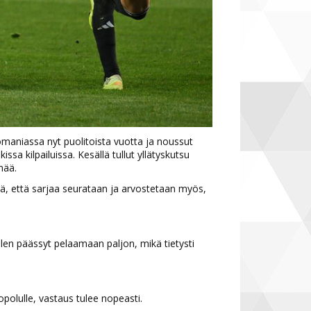
omaniassa nyt puolitoista vuotta ja noussut
ssa kilpailuissa. Kesällä tullut yllätyskutsu
mää.
tä, että sarjaa seurataan ja arvostetaan myös,
olen päässyt pelaamaan paljon, mikä tietysti
topolulle, vastaus tulee nopeasti.