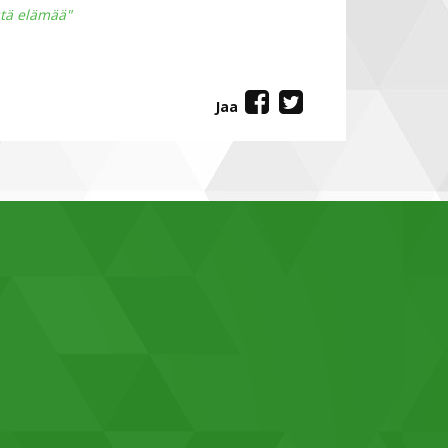
stä elämää"
Jaa