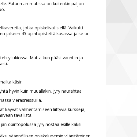
elle. Futarin ammatissa on kuitenkin paljon
oo.
avereita, jotka opiskelivat siellä. Vaikutti
en jälkeen 45 opintopistettä kasassa ja se on
 tehty lukiossa. Mutta kun pääsi vauhtiin ja
masti.
ailta käsin.
yhtä hyvin kuin muuallakin, Jyry naurahtaa.
assa vierasreissuilla.
jat käyvät valmentamiseen liittyviä kursseja,
rveän tavallista.
jan opintopolussa Jyry nostaa esille kaksi
säksi säännöllisen opiskelurytmin ylläpitäminen