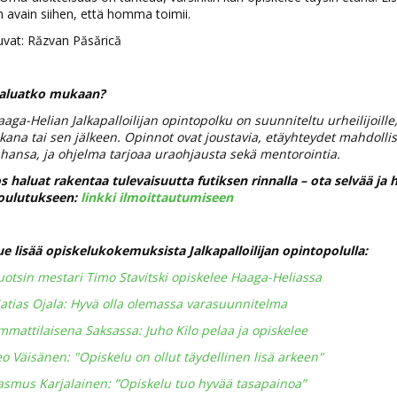
 avain siihen, että homma toimii.
uvat: Răzvan Păsărică
aluatko mukaan?
aga-Helian Jalkapalloilijan opintopolku on suunniteltu urheilijoill
ikana tai sen jälkeen. Opinnot ovat joustavia, etäyhteydet mahdoll
ahansa, ja ohjelma tarjoaa uraohjausta sekä mentorointia.
os haluat rakentaa tulevaisuutta futiksen rinnalla – ota selvää 
oulutukseen:
linkki ilmoittautumiseen
ue lisää opiskelukokemuksista Jalkapalloilijan opintopolulla:
uotsin mestari Timo Stavitski opiskelee Haaga-Heliassa
atias Ojala: Hyvä olla olemassa varasuunnitelma
mmattilaisena Saksassa: Juho Kilo pelaa ja opiskelee
o Väisänen: "Opiskelu on ollut täydellinen lisä arkeen"
asmus Karjalainen: ”Opiskelu tuo hyvää tasapainoa”