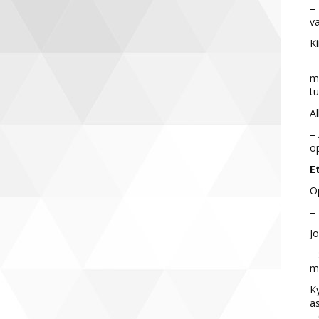
– 
va
Ki
– 
mi
tu
Al
– 
op
E
Op
– 
Jo
– 
mu
Ky
as
– 