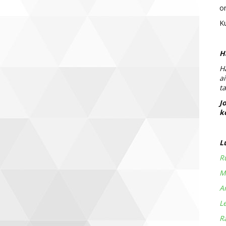
on
K
H
Ha
a
t
J
k
L
R
M
A
Le
R